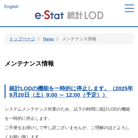
メ
English
イ
ン
コ
ン
テ
トップページ
News
メンテナンス情報
ン
ツ
に
移
メンテナンス情報
動
統計LODの機能を一時的に停止します。（2025年
9月20日（土）9:00 ～ 12:00（予定））
システムメンテナンス作業のため、以下の時間に統計LODの機能
を一時的に停止します。
ご不便をお掛けして申し訳ございませんが、ご理解のほどよろし
くお願い致します。