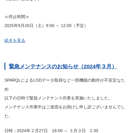
≪停止時間≫
2025年9月20日（土）9:00 ～ 12:00（予定）
統
続きを見る
計
LOD
緊急メンテナンスのお知らせ（2024年３月）
の
機
SPARQLによるLODデータ取得など一部機能の動作が不安定なた
能
め
を
以下の日時で緊急メンテナンス作業を実施いたしました。
一
メンテナンス作業中はご迷惑をお掛けし申し訳ございませんでし
時
た。
的
に
日時：2024年２月27日 18:00 ～ ３月３日 1:30