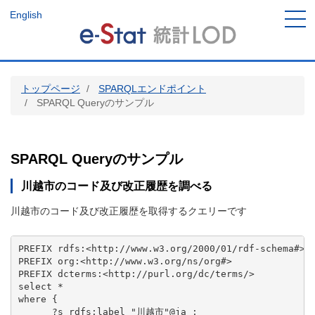
メ
English
イ
ン
コ
ン
テ
トップページ
SPARQLエンドポイント
ン
SPARQL Queryのサンプル
ツ
に
移
動
SPARQL Queryのサンプル
川越市のコード及び改正履歴を調べる
川越市のコード及び改正履歴を取得するクエリーです
PREFIX rdfs:<http://www.w3.org/2000/01/rdf-schema#>

PREFIX org:<http://www.w3.org/ns/org#>

PREFIX dcterms:<http://purl.org/dc/terms/>

select *

where {

      ?s rdfs:label "川越市"@ja ;
