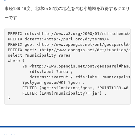
東経139.48度、北緯35.92度の地点を含む小地域を取得するクエリ
ーです
PREFIX rdfs:<http://www.w3.org/2000/01/rdf-schema#>

PREFIX dcterms:<http://purl.org/dc/terms/>

PREFIX geo: <http://www.opengis.net/ont/geosparql#>

PREFIX ogcf: <http://www.opengis.net/def/function/geo
select ?municipality ?area

where {

      ?s <http://www.opengis.net/ont/geosparql#hasGeo
         rdfs:label ?area ;

         dcterms:isPartOf / rdfs:label ?municipality 
      ?polygon geo:asWKT ?geom .

      FILTER (ogcf:sfContains(?geom, "POINT(139.48 35
      FILTER (LANG(?municipality)='ja') .
