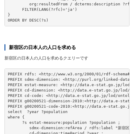
         org:resultedFrom / dcterms:description ?rfc 
      FILTER(LANG(?rfc)='ja')

}

新宿区の日本人の人口を求める
新宿区の日本人の人口を求めるクエリーです
PREFIX rdfs: <http://www.w3.org/2000/01/rdf-schema#>

PREFIX sdmx-dimension: <http://purl.org/linked-data/s
PREFIX estat-measure: <http://data.e-stat.go.jp/lod/o
PREFIX cd-dimension: <http://data.e-stat.go.jp/lod/on
PREFIX cd-code: <http://data.e-stat.go.jp/lod/ontolog
PREFIX g00200521-dimension-2010:<http://data.e-stat.g
PREFIX g00200521-code-2010:<http://data.e-stat.go.jp/
select  ?year ?population

where {

      ?s estat-measure:population ?population ;

         sdmx-dimension:refArea / rdfs:label "新宿区"@j
         cd-dimension:timePeriod ?year ;
