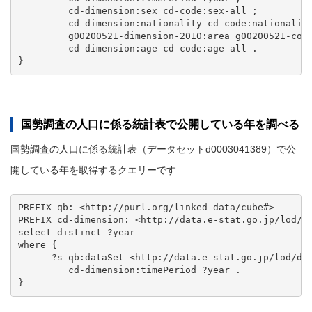
         cd-dimension:sex cd-code:sex-all ;

         cd-dimension:nationality cd-code:nationality
         g00200521-dimension-2010:area g00200521-code
         cd-dimension:age cd-code:age-all .

国勢調査の人口に係る統計表で公開している年を調べる
国勢調査の人口に係る統計表（データセットd0003041389）で公
開している年を取得するクエリーです
PREFIX qb: <http://purl.org/linked-data/cube#>

PREFIX cd-dimension: <http://data.e-stat.go.jp/lod/on
select distinct ?year

where {

      ?s qb:dataSet <http://data.e-stat.go.jp/lod/dat
         cd-dimension:timePeriod ?year .
