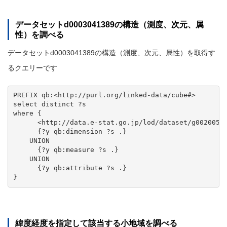
データセットd0003041389の構造（測度、次元、属
性）を調べる
データセットd0003041389の構造（測度、次元、属性）を取得す
るクエリーです
PREFIX qb:<http://purl.org/linked-data/cube#>

select distinct ?s

where {

      <http://data.e-stat.go.jp/lod/dataset/g00200521
      {?y qb:dimension ?s .}

    UNION

      {?y qb:measure ?s .}

    UNION

      {?y qb:attribute ?s .}

緯度経度を指定して該当する小地域を調べる