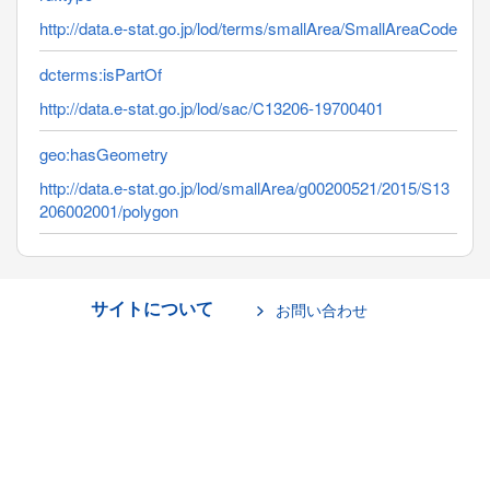
http://data.e-stat.go.jp/lod/terms/smallArea/SmallAreaCode
dcterms:isPartOf
http://data.e-stat.go.jp/lod/sac/C13206-19700401
geo:hasGeometry
http://data.e-stat.go.jp/lod/smallArea/g00200521/2015/S13
206002001/polygon
サイトについて
お問い合わせ