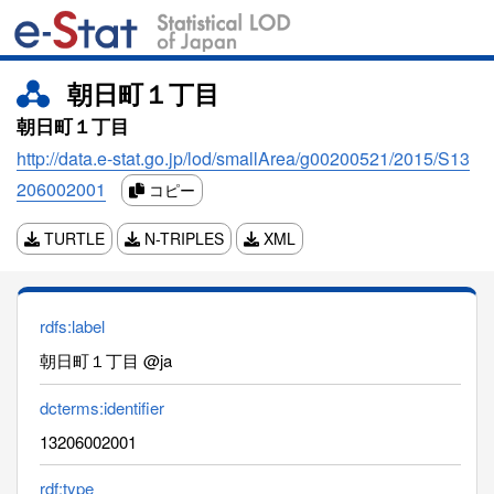
朝日町１丁目
朝日町１丁目
http://data.e-stat.go.jp/lod/smallArea/g00200521/2015/S13
206002001
コピー
TURTLE
N-TRIPLES
XML
rdfs:label
朝日町１丁目 @ja
dcterms:identifier
13206002001
rdf:type