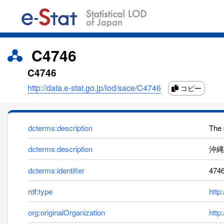
C4746
C4746
http://data.e-stat.go.jp/lod/sace/C4746
コピー
dcterms:description
The 
dcterms:description
沖縄
dcterms:identifier
474
rdf:type
http
org:originalOrganization
http