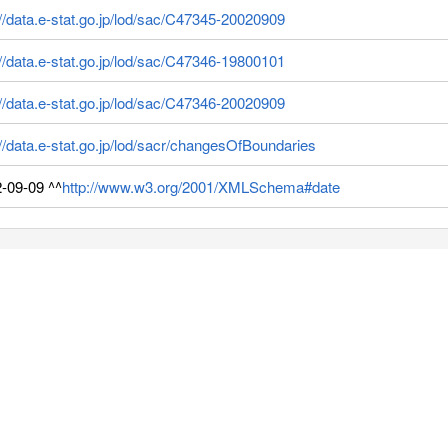
://data.e-stat.go.jp/lod/sac/C47345-20020909
://data.e-stat.go.jp/lod/sac/C47346-19800101
://data.e-stat.go.jp/lod/sac/C47346-20020909
://data.e-stat.go.jp/lod/sacr/changesOfBoundaries
-09-09 ^^
http://www.w3.org/2001/XMLSchema#date