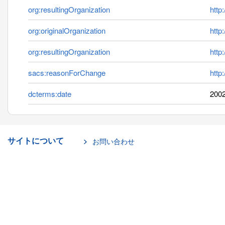
org:resultingOrganization
http
org:originalOrganization
http
org:resultingOrganization
http
sacs:reasonForChange
http
dcterms:date
2002
サイトについて
お問い合わせ