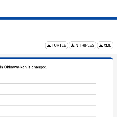
TURTLE
N-TRIPLES
XML
n Okinawa-ken is changed.