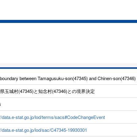
boundary between Tamagusuku-son(47345) and Chinen-son(47346) i
県玉城村(47345)と知念村(47346)との境界決定
6
://data.e-stat.go.jp/lod/terms/sacs#CodeChangeEvent
://data.e-stat.go.jp/lod/sac/C47345-19930301