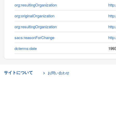
org:resultingOrganization
http
org:originalOrganization
http
org:resultingOrganization
http
sacs:reasonForChange
http
dcterms:date
1993
サイトについて
お問い合わせ