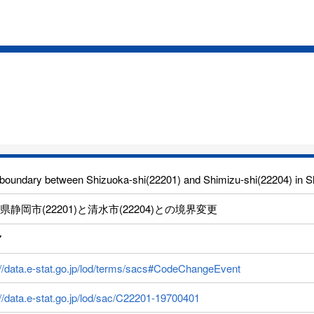
boundary between Shizuoka-shi(22201) and Shimizu-shi(22204) in S
県静岡市(22201)と清水市(22204)との境界変更
7
://data.e-stat.go.jp/lod/terms/sacs#CodeChangeEvent
://data.e-stat.go.jp/lod/sac/C22201-19700401