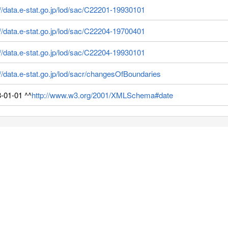
://data.e-stat.go.jp/lod/sac/C22201-19930101
://data.e-stat.go.jp/lod/sac/C22204-19700401
://data.e-stat.go.jp/lod/sac/C22204-19930101
://data.e-stat.go.jp/lod/sacr/changesOfBoundaries
-01-01 ^^
http://www.w3.org/2001/XMLSchema#date