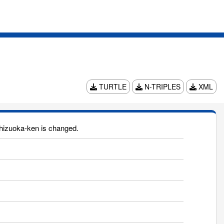
TURTLE
N-TRIPLES
XML
hizuoka-ken is changed.