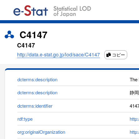
C4147
C4147
http://data.e-stat.go.jp/lod/sace/C4147
コピー
dcterms:description
The 
dcterms:description
静岡
dcterms:identifier
414
rdf:type
http
org:originalOrganization
http