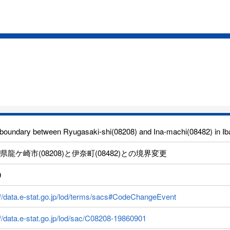
boundary between Ryugasaki-shi(08208) and Ina-machi(08482) in Iba
県龍ケ崎市(08208)と伊奈町(08482)との境界変更
9
://data.e-stat.go.jp/lod/terms/sacs#CodeChangeEvent
://data.e-stat.go.jp/lod/sac/C08208-19860901