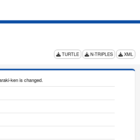
TURTLE
N-TRIPLES
XML
raki-ken is changed.