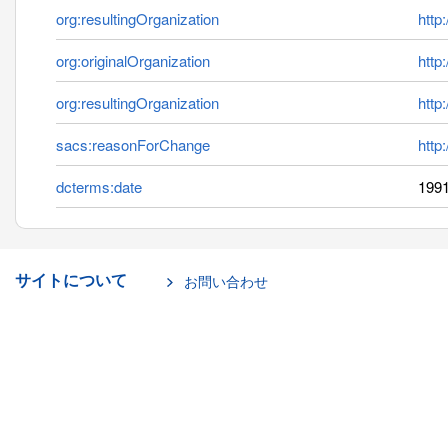
org:resultingOrganization
http
org:originalOrganization
http
org:resultingOrganization
http
sacs:reasonForChange
http
dcterms:date
1991
サイトについて
お問い合わせ