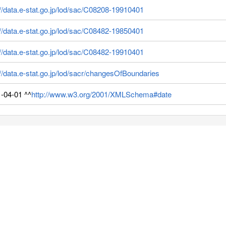
://data.e-stat.go.jp/lod/sac/C08208-19910401
://data.e-stat.go.jp/lod/sac/C08482-19850401
://data.e-stat.go.jp/lod/sac/C08482-19910401
://data.e-stat.go.jp/lod/sacr/changesOfBoundaries
-04-01 ^^
http://www.w3.org/2001/XMLSchema#date