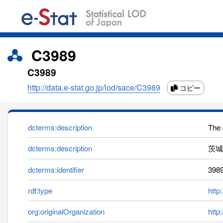
C3989
C3989
http://data.e-stat.go.jp/lod/sace/C3989
コピー
dcterms:description
The 
dcterms:description
茨城
dcterms:identifier
398
rdf:type
http
org:originalOrganization
http