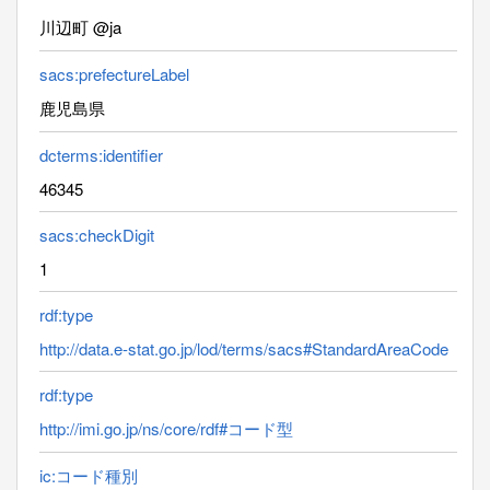
川辺町 @ja
sacs:prefectureLabel
鹿児島県
dcterms:identifier
46345
sacs:checkDigit
1
rdf:type
http://data.e-stat.go.jp/lod/terms/sacs#StandardAreaCode
rdf:type
http://imi.go.jp/ns/core/rdf#コード型
ic:コード種別