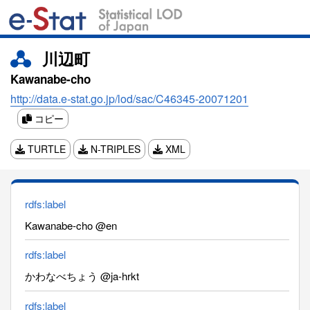
川辺町
Kawanabe-cho
http://data.e-stat.go.jp/lod/sac/C46345-20071201
コピー
TURTLE
N-TRIPLES
XML
rdfs:label
Kawanabe-cho @en
rdfs:label
かわなべちょう @ja-hrkt
rdfs:label