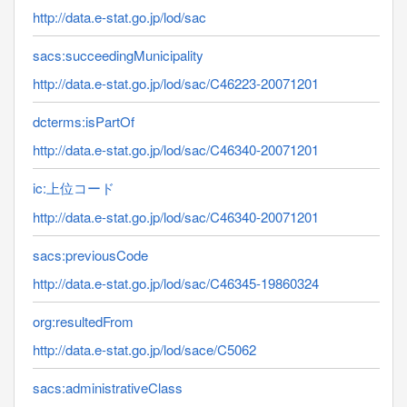
http://data.e-stat.go.jp/lod/sac
sacs:succeedingMunicipality
http://data.e-stat.go.jp/lod/sac/C46223-20071201
dcterms:isPartOf
http://data.e-stat.go.jp/lod/sac/C46340-20071201
ic:上位コード
http://data.e-stat.go.jp/lod/sac/C46340-20071201
sacs:previousCode
http://data.e-stat.go.jp/lod/sac/C46345-19860324
org:resultedFrom
http://data.e-stat.go.jp/lod/sace/C5062
sacs:administrativeClass