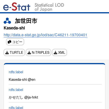
加世田市
Kaseda-shi
http://data.e-stat.go.jp/lod/sac/C46211-19700401
コピー
TURTLE
N-TRIPLES
XML
rdfs:label
Kaseda-shi @en
rdfs:label
かせだし @ja-hrkt
rdfs:label