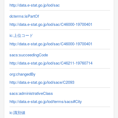
http://data.e-stat.go.jp/lod/sac
dcterms:isPartOf
http://data.e-stat.go.jp/lod/sac/C46000-19700401
ic:上位コード
http://data.e-stat.go.jp/lod/sac/C46000-19700401
sacs:succeedingCode
http://data.e-stat.go.jp/lod/sac/C46211-19760714
org:changedBy
http://data.e-stat.go.jp/lod/sace/C2093
sacs:administrativeClass
http://data.e-stat.go.jp/lod/terms/sacs#City
ic:識別値