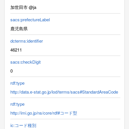
加世田市 @ja
sacs:prefectureLabel
鹿児島県
dcterms:identifier
46211
sacs:checkDigit
0
rdf:type
http://data.e-stat.go.jp/lod/terms/sacs#StandardAreaCode
rdf:type
http://imi.go.jp/ns/core/rdf#コード型
ic:コード種別