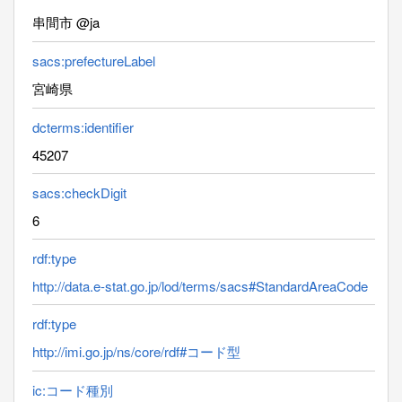
串間市 @ja
sacs:prefectureLabel
宮崎県
dcterms:identifier
45207
sacs:checkDigit
6
rdf:type
http://data.e-stat.go.jp/lod/terms/sacs#StandardAreaCode
rdf:type
http://imi.go.jp/ns/core/rdf#コード型
ic:コード種別