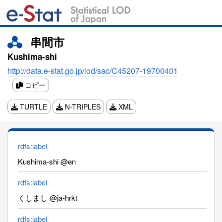
串間市
Kushima-shi
http://data.e-stat.go.jp/lod/sac/C45207-19700401
コピー
TURTLE
N-TRIPLES
XML
rdfs:label
Kushima-shi @en
rdfs:label
くしまし @ja-hrkt
rdfs:label