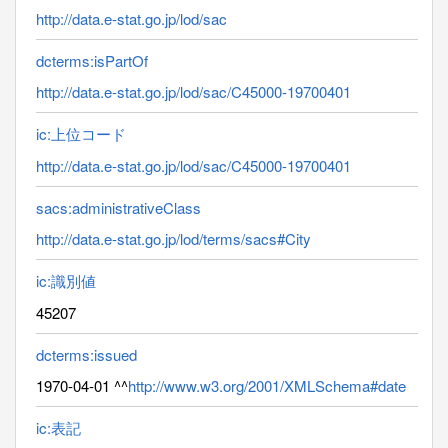
http://data.e-stat.go.jp/lod/sac
dcterms:isPartOf
http://data.e-stat.go.jp/lod/sac/C45000-19700401
ic:上位コード
http://data.e-stat.go.jp/lod/sac/C45000-19700401
sacs:administrativeClass
http://data.e-stat.go.jp/lod/terms/sacs#City
ic:識別値
45207
dcterms:issued
1970-04-01 ^^
http://www.w3.org/2001/XMLSchema#date
ic:表記