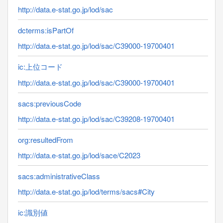
http://data.e-stat.go.jp/lod/sac
dcterms:isPartOf
http://data.e-stat.go.jp/lod/sac/C39000-19700401
ic:上位コード
http://data.e-stat.go.jp/lod/sac/C39000-19700401
sacs:previousCode
http://data.e-stat.go.jp/lod/sac/C39208-19700401
org:resultedFrom
http://data.e-stat.go.jp/lod/sace/C2023
sacs:administrativeClass
http://data.e-stat.go.jp/lod/terms/sacs#City
ic:識別値