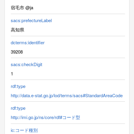
宿毛市 @ja
sacs:prefectureLabel
高知県
dcterms:identifier
39208
sacs:checkDigit
1
rdf:type
http://data.e-stat.go.jp/lod/terms/sacs#StandardAreaCode
rdf:type
http://imi.go.jp/ns/core/rdf#コード型
ic:コード種別