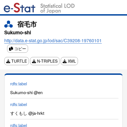
宿毛市
Sukumo-shi
http://data.e-stat.go.jp/lod/sac/C39208-19760101
コピー
TURTLE
N-TRIPLES
XML
rdfs:label
Sukumo-shi @en
rdfs:label
すくもし @ja-hrkt
rdfs:label