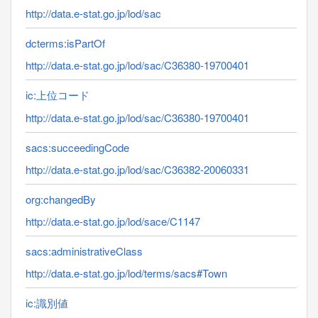
http://data.e-stat.go.jp/lod/sac
dcterms:isPartOf
http://data.e-stat.go.jp/lod/sac/C36380-19700401
ic:上位コード
http://data.e-stat.go.jp/lod/sac/C36380-19700401
sacs:succeedingCode
http://data.e-stat.go.jp/lod/sac/C36382-20060331
org:changedBy
http://data.e-stat.go.jp/lod/sace/C1147
sacs:administrativeClass
http://data.e-stat.go.jp/lod/terms/sacs#Town
ic:識別値