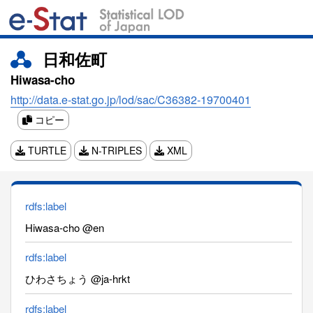
日和佐町
Hiwasa-cho
http://data.e-stat.go.jp/lod/sac/C36382-19700401
コピー
TURTLE
N-TRIPLES
XML
rdfs:label
Hiwasa-cho @en
rdfs:label
ひわさちょう @ja-hrkt
rdfs:label