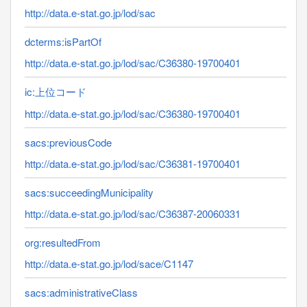
http://data.e-stat.go.jp/lod/sac
dcterms:isPartOf
http://data.e-stat.go.jp/lod/sac/C36380-19700401
ic:上位コード
http://data.e-stat.go.jp/lod/sac/C36380-19700401
sacs:previousCode
http://data.e-stat.go.jp/lod/sac/C36381-19700401
sacs:succeedingMunicipality
http://data.e-stat.go.jp/lod/sac/C36387-20060331
org:resultedFrom
http://data.e-stat.go.jp/lod/sace/C1147
sacs:administrativeClass