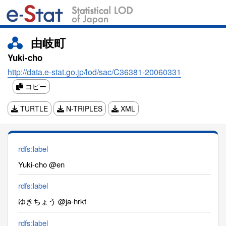
由岐町
Yuki-cho
http://data.e-stat.go.jp/lod/sac/C36381-20060331
コピー
TURTLE
N-TRIPLES
XML
rdfs:label
Yuki-cho @en
rdfs:label
ゆきちょう @ja-hrkt
rdfs:label