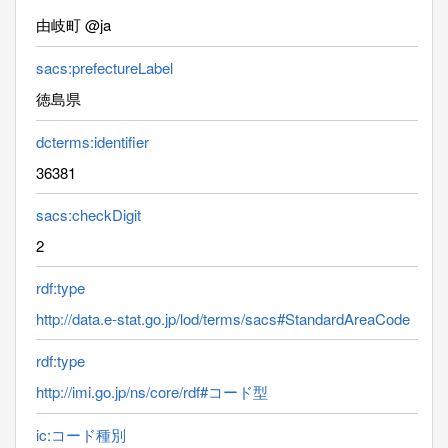
由岐町 @ja
sacs:prefectureLabel
徳島県
dcterms:identifier
36381
sacs:checkDigit
2
rdf:type
http://data.e-stat.go.jp/lod/terms/sacs#StandardAreaCode
rdf:type
http://imi.go.jp/ns/core/rdf#コード型
ic:コード種別