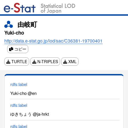
由岐町
Yuki-cho
http://data.e-stat.go.jp/lod/sac/C36381-19700401
コピー
TURTLE
N-TRIPLES
XML
rdfs:label
Yuki-cho @en
rdfs:label
ゆきちょう @ja-hrkt
rdfs:label