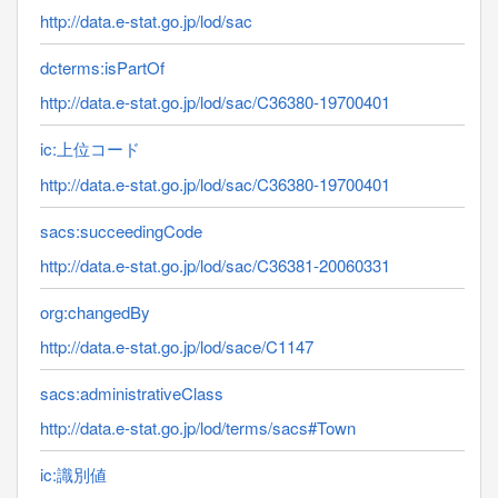
http://data.e-stat.go.jp/lod/sac
dcterms:isPartOf
http://data.e-stat.go.jp/lod/sac/C36380-19700401
ic:上位コード
http://data.e-stat.go.jp/lod/sac/C36380-19700401
sacs:succeedingCode
http://data.e-stat.go.jp/lod/sac/C36381-20060331
org:changedBy
http://data.e-stat.go.jp/lod/sace/C1147
sacs:administrativeClass
http://data.e-stat.go.jp/lod/terms/sacs#Town
ic:識別値