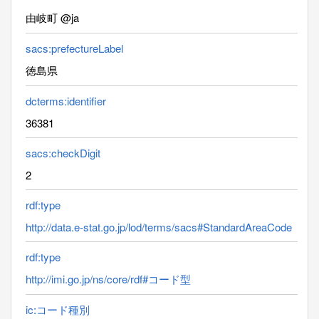
由岐町 @ja
sacs:prefectureLabel
徳島県
dcterms:identifier
36381
sacs:checkDigit
2
rdf:type
http://data.e-stat.go.jp/lod/terms/sacs#StandardAreaCode
rdf:type
http://imi.go.jp/ns/core/rdf#コード型
ic:コード種別