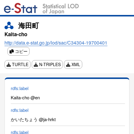
海田町
Kaita-cho
http://data.e-stat.go.jp/lod/sac/C34304-19700401
コピー
TURTLE
N-TRIPLES
XML
rdfs:label
Kaita-cho @en
rdfs:label
かいたちょう @ja-hrkt
rdfs:label