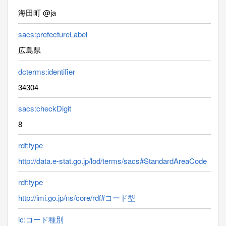
海田町 @ja
sacs:prefectureLabel
広島県
dcterms:identifier
34304
sacs:checkDigit
8
rdf:type
http://data.e-stat.go.jp/lod/terms/sacs#StandardAreaCode
rdf:type
http://imi.go.jp/ns/core/rdf#コード型
ic:コード種別