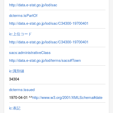
http://data.e-stat.go.jp/lod/sac
dcterms:isPartOf
http://data.e-stat.go.jp/lod/sac/C34300-19700401
ic:上位コード
http://data.e-stat.go.jp/lod/sac/C34300-19700401
sacs:administrativeClass
http://data.e-stat.go.jp/lod/terms/sacs#Town
ic:識別値
34304
dcterms:issued
1970-04-01 ^^
http://www.w3.org/2001/XMLSchema#date
ic:表記