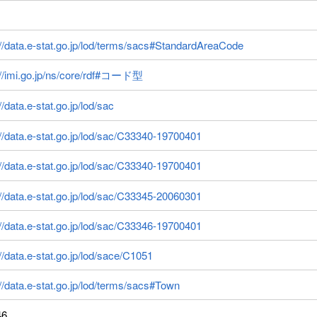
://data.e-stat.go.jp/lod/terms/sacs#StandardAreaCode
://imi.go.jp/ns/core/rdf#コード型
//data.e-stat.go.jp/lod/sac
://data.e-stat.go.jp/lod/sac/C33340-19700401
://data.e-stat.go.jp/lod/sac/C33340-19700401
://data.e-stat.go.jp/lod/sac/C33345-20060301
://data.e-stat.go.jp/lod/sac/C33346-19700401
://data.e-stat.go.jp/lod/sace/C1051
://data.e-stat.go.jp/lod/terms/sacs#Town
46