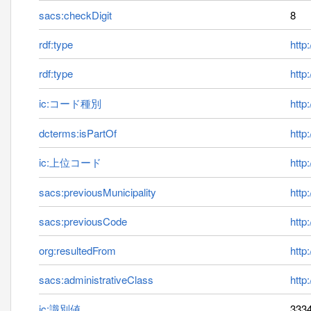
sacs:checkDigit
8
rdf:type
http
rdf:type
http
ic:コード種別
http:
dcterms:isPartOf
http
ic:上位コード
http
sacs:previousMunicipality
http
sacs:previousCode
http
org:resultedFrom
http
sacs:administrativeClass
http
ic:識別値
333