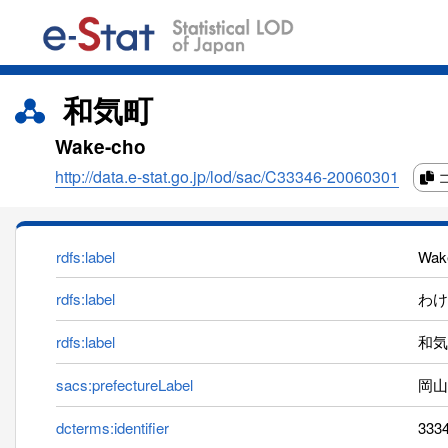
和気町
Wake-cho
http://data.e-stat.go.jp/lod/sac/C33346-20060301
rdfs:label
Wak
rdfs:label
わけち
rdfs:label
和気
sacs:prefectureLabel
岡山
dcterms:identifier
333