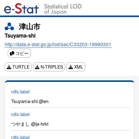
津山市
Tsuyama-shi
http://data.e-stat.go.jp/lod/sac/C33203-19990301
コピー
TURTLE
N-TRIPLES
XML
rdfs:label
Tsuyama-shi @en
rdfs:label
つやまし @ja-hrkt
rdfs:label