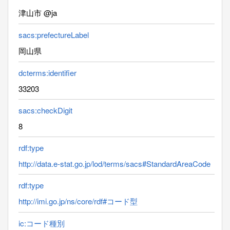
津山市 @ja
sacs:prefectureLabel
岡山県
dcterms:identifier
33203
sacs:checkDigit
8
rdf:type
http://data.e-stat.go.jp/lod/terms/sacs#StandardAreaCode
rdf:type
http://imi.go.jp/ns/core/rdf#コード型
ic:コード種別