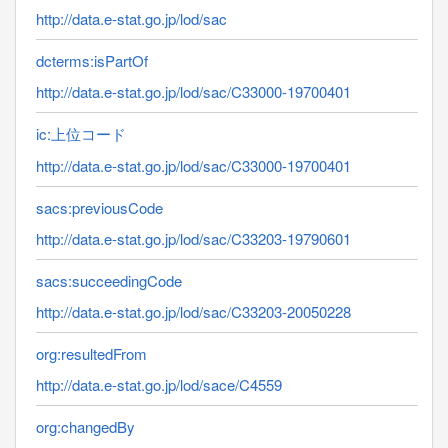
http://data.e-stat.go.jp/lod/sac
dcterms:isPartOf
http://data.e-stat.go.jp/lod/sac/C33000-19700401
ic:上位コード
http://data.e-stat.go.jp/lod/sac/C33000-19700401
sacs:previousCode
http://data.e-stat.go.jp/lod/sac/C33203-19790601
sacs:succeedingCode
http://data.e-stat.go.jp/lod/sac/C33203-20050228
org:resultedFrom
http://data.e-stat.go.jp/lod/sace/C4559
org:changedBy