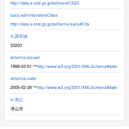
http://data.e-stat.go.jp/lod/sace/C623
sacs:administrativeClass
http://data.e-stat.go.jp/lod/terms/sacs#City
ic:識別値
33203
dcterms:issued
1999-03-01 ^^
http://www.w3.org/2001/XMLSchema#date
dcterms:valid
2005-02-28 ^^
http://www.w3.org/2001/XMLSchema#date
ic:表記
津山市