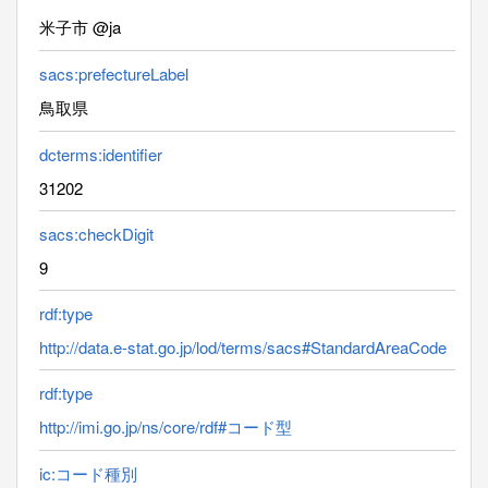
米子市 @ja
sacs:prefectureLabel
鳥取県
dcterms:identifier
31202
sacs:checkDigit
9
rdf:type
http://data.e-stat.go.jp/lod/terms/sacs#StandardAreaCode
rdf:type
http://imi.go.jp/ns/core/rdf#コード型
ic:コード種別