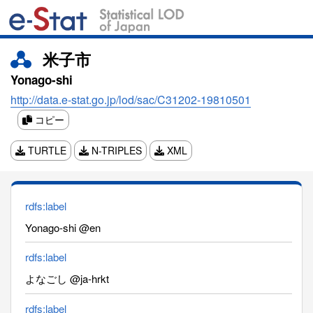
米子市
Yonago-shi
http://data.e-stat.go.jp/lod/sac/C31202-19810501
コピー
TURTLE
N-TRIPLES
XML
rdfs:label
Yonago-shi @en
rdfs:label
よなごし @ja-hrkt
rdfs:label