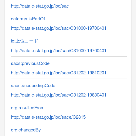
http://data.e-stat.go.jp/lod/sac
dcterms:isPartOf
http://data.e-stat.go.jp/lod/sac/C31000-19700401
ic:上位コード
http://data.e-stat.go.jp/lod/sac/C31000-19700401
sacs:previousCode
http://data.e-stat.go.jp/lod/sac/C31202-19810201
sacs:succeedingCode
http://data.e-stat.go.jp/lod/sac/C31202-19830401
org:resultedFrom
http://data.e-stat.go.jp/lod/sace/C2815
org:changedBy