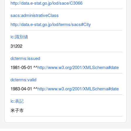
http://data.e-stat.go.jp/lod/sace/C3066
sacs:administrativeClass
http://data.e-stat.go.jp/lod/terms/sacs#City
ic:識別値
31202
dcterms:issued
1981-05-01 ^^
http://www.w3.org/2001/XMLSchema#date
dcterms:valid
1983-04-01 ^^
http://www.w3.org/2001/XMLSchema#date
ic:表記
米子市