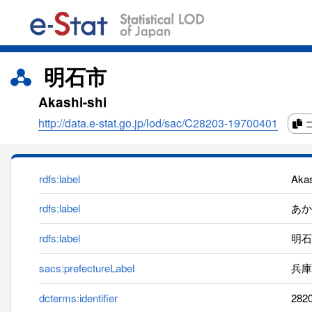
明石市
Akashi-shi
http://data.e-stat.go.jp/lod/sac/C28203-19700401
rdfs:label
Akas
rdfs:label
あかし
rdfs:label
明石
sacs:prefectureLabel
兵庫
dcterms:identifier
282