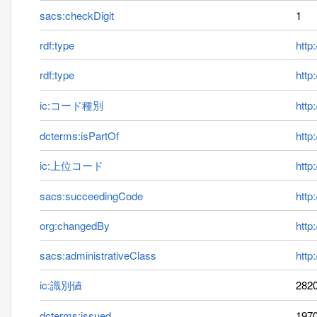
sacs:checkDigit
1
rdf:type
http
rdf:type
http
ic:コード種別
http:
dcterms:isPartOf
http
ic:上位コード
http
sacs:succeedingCode
http
org:changedBy
http
sacs:administrativeClass
http
ic:識別値
282
dcterms:issued
1970