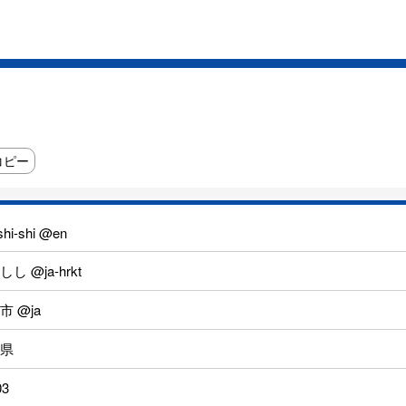
コピー
hi-shi @en
し @ja-hrkt
市 @ja
県
03