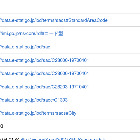
://data.e-stat.go.jp/lod/terms/sacs#StandardAreaCode
://imi.go.jp/ns/core/rdf#コード型
//data.e-stat.go.jp/lod/sac
://data.e-stat.go.jp/lod/sac/C28000-19700401
://data.e-stat.go.jp/lod/sac/C28000-19700401
://data.e-stat.go.jp/lod/sac/C28203-19710401
://data.e-stat.go.jp/lod/sace/C1303
://data.e-stat.go.jp/lod/terms/sacs#City
03
-04-01 ^^
http://www.w3.org/2001/XMLSchema#date