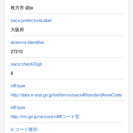
枚方市 @ja
sacs:prefectureLabel
大阪府
dcterms:identifier
27210
sacs:checkDigit
8
rdf:type
http://data.e-stat.go.jp/lod/terms/sacs#StandardAreaCode
rdf:type
http://imi.go.jp/ns/core/rdf#コード型
ic:コード種別