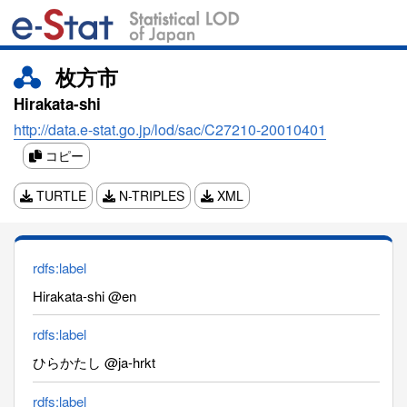
枚方市
Hirakata-shi
http://data.e-stat.go.jp/lod/sac/C27210-20010401
コピー
TURTLE
N-TRIPLES
XML
rdfs:label
Hirakata-shi @en
rdfs:label
ひらかたし @ja-hrkt
rdfs:label