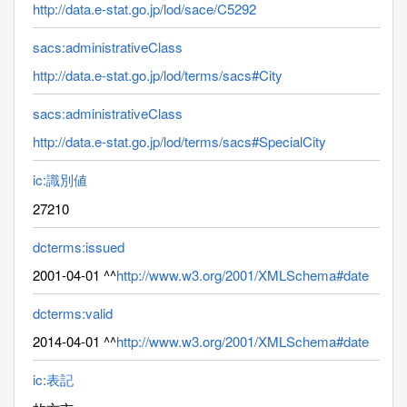
http://data.e-stat.go.jp/lod/sace/C5292
sacs:administrativeClass
http://data.e-stat.go.jp/lod/terms/sacs#City
sacs:administrativeClass
http://data.e-stat.go.jp/lod/terms/sacs#SpecialCity
ic:識別値
27210
dcterms:issued
2001-04-01 ^^
http://www.w3.org/2001/XMLSchema#date
dcterms:valid
2014-04-01 ^^
http://www.w3.org/2001/XMLSchema#date
ic:表記