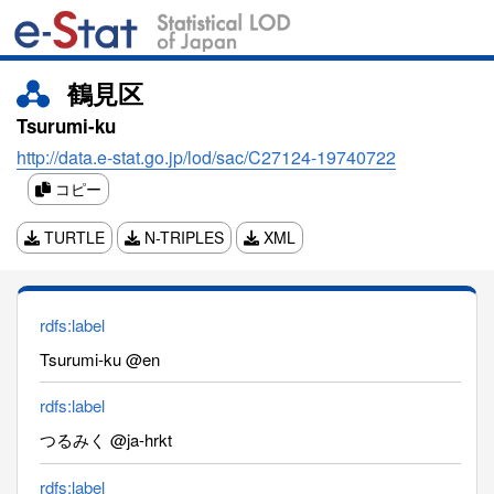
鶴見区
Tsurumi-ku
http://data.e-stat.go.jp/lod/sac/C27124-19740722
コピー
TURTLE
N-TRIPLES
XML
rdfs:label
Tsurumi-ku @en
rdfs:label
つるみく @ja-hrkt
rdfs:label