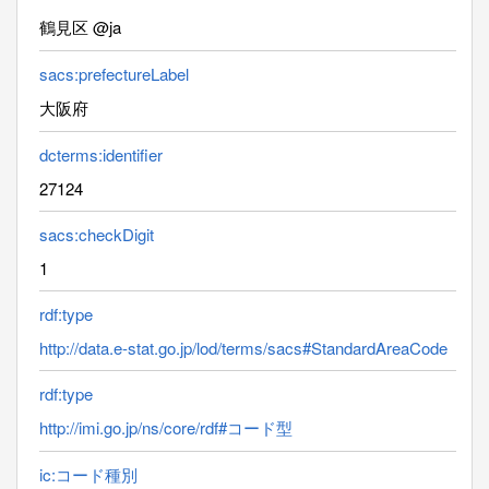
鶴見区 @ja
sacs:prefectureLabel
大阪府
dcterms:identifier
27124
sacs:checkDigit
1
rdf:type
http://data.e-stat.go.jp/lod/terms/sacs#StandardAreaCode
rdf:type
http://imi.go.jp/ns/core/rdf#コード型
ic:コード種別