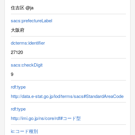
住吉区 @ja
sacs:prefectureLabel
大阪府
dcterms:identifier
27120
sacs:checkDigit
9
rdf:type
http://data.e-stat.go.jp/lod/terms/sacs#StandardAreaCode
rdf:type
http://imi.go.jp/ns/core/rdf#コード型
ic:コード種別