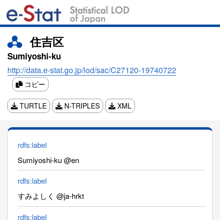
住吉区
Sumiyoshi-ku
http://data.e-stat.go.jp/lod/sac/C27120-19740722
コピー
TURTLE
N-TRIPLES
XML
rdfs:label
Sumiyoshi-ku @en
rdfs:label
すみよしく @ja-hrkt
rdfs:label