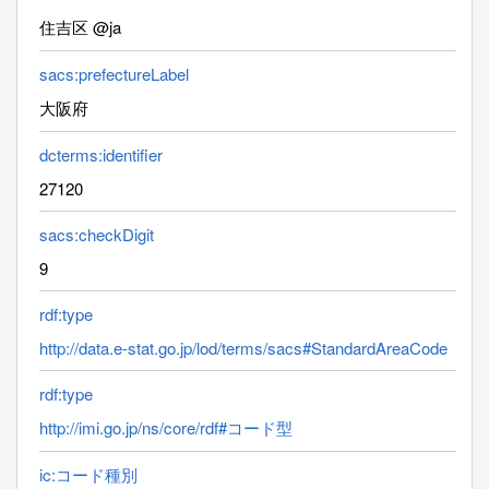
住吉区 @ja
sacs:prefectureLabel
大阪府
dcterms:identifier
27120
sacs:checkDigit
9
rdf:type
http://data.e-stat.go.jp/lod/terms/sacs#StandardAreaCode
rdf:type
http://imi.go.jp/ns/core/rdf#コード型
ic:コード種別