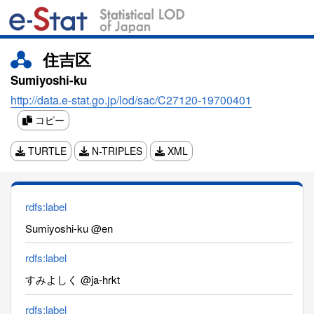
住吉区
Sumiyoshi-ku
http://data.e-stat.go.jp/lod/sac/C27120-19700401
コピー
TURTLE
N-TRIPLES
XML
rdfs:label
Sumiyoshi-ku @en
rdfs:label
すみよしく @ja-hrkt
rdfs:label