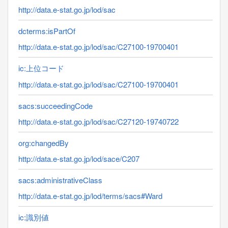
http://data.e-stat.go.jp/lod/sac
dcterms:isPartOf
http://data.e-stat.go.jp/lod/sac/C27100-19700401
ic:上位コード
http://data.e-stat.go.jp/lod/sac/C27100-19700401
sacs:succeedingCode
http://data.e-stat.go.jp/lod/sac/C27120-19740722
org:changedBy
http://data.e-stat.go.jp/lod/sace/C207
sacs:administrativeClass
http://data.e-stat.go.jp/lod/terms/sacs#Ward
ic:識別値