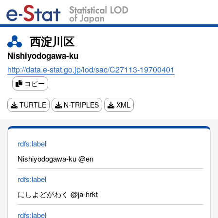
西淀川区
Nishiyodogawa-ku
http://data.e-stat.go.jp/lod/sac/C27113-19700401
コピー
TURTLE
N-TRIPLES
XML
rdfs:label
Nishiyodogawa-ku @en
rdfs:label
にしよどがわく @ja-hrkt
rdfs:label