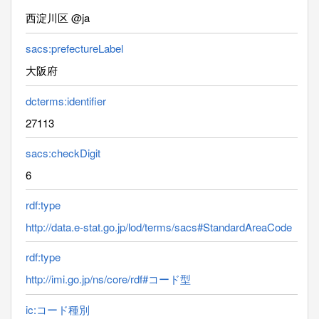
西淀川区 @ja
sacs:prefectureLabel
大阪府
dcterms:identifier
27113
sacs:checkDigit
6
rdf:type
http://data.e-stat.go.jp/lod/terms/sacs#StandardAreaCode
rdf:type
http://imi.go.jp/ns/core/rdf#コード型
ic:コード種別