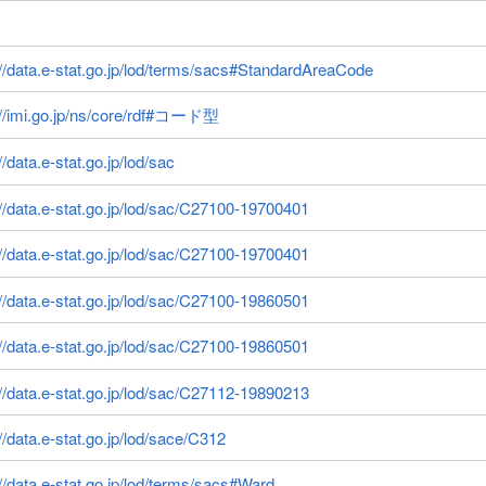
://data.e-stat.go.jp/lod/terms/sacs#StandardAreaCode
://imi.go.jp/ns/core/rdf#コード型
//data.e-stat.go.jp/lod/sac
://data.e-stat.go.jp/lod/sac/C27100-19700401
://data.e-stat.go.jp/lod/sac/C27100-19700401
://data.e-stat.go.jp/lod/sac/C27100-19860501
://data.e-stat.go.jp/lod/sac/C27100-19860501
://data.e-stat.go.jp/lod/sac/C27112-19890213
://data.e-stat.go.jp/lod/sace/C312
://data.e-stat.go.jp/lod/terms/sacs#Ward