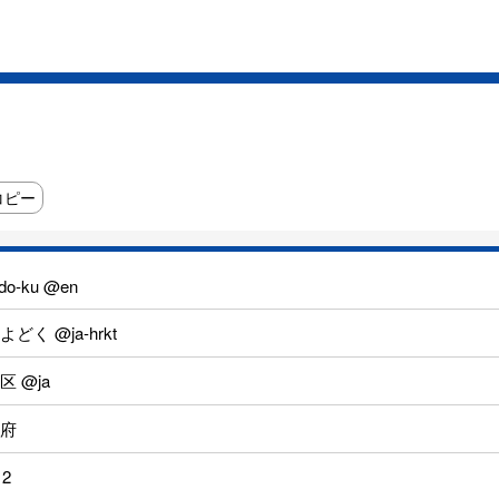
コピー
do-ku @en
どく @ja-hrkt
区 @ja
府
12