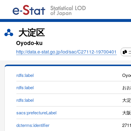
大淀区
Oyodo-ku
http://data.e-stat.go.jp/lod/sac/C27112-19700401
rdfs:label
Oyo
rdfs:label
おおよ
rdfs:label
大淀
sacs:prefectureLabel
大阪
dcterms:identifier
271