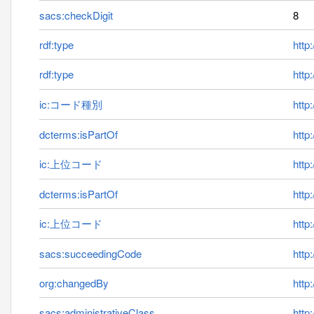
sacs:checkDigit
8
rdf:type
http
rdf:type
http
ic:コード種別
http:
dcterms:isPartOf
http
ic:上位コード
http
dcterms:isPartOf
http
ic:上位コード
http
sacs:succeedingCode
http
org:changedBy
http
sacs:administrativeClass
http