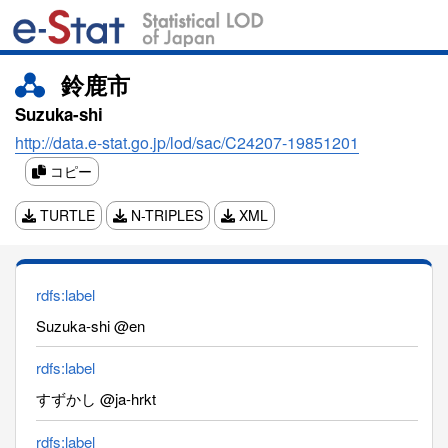
鈴鹿市
Suzuka-shi
http://data.e-stat.go.jp/lod/sac/C24207-19851201
コピー
TURTLE
N-TRIPLES
XML
rdfs:label
Suzuka-shi @en
rdfs:label
すずかし @ja-hrkt
rdfs:label