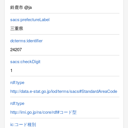
鈴鹿市 @ja
sacs:prefectureLabel
三重県
dcterms:identifier
24207
sacs:checkDigit
1
rdf:type
http://data.e-stat.go.jp/lod/terms/sacs#StandardAreaCode
rdf:type
http://imi.go.jp/ns/core/rdf#コード型
ic:コード種別