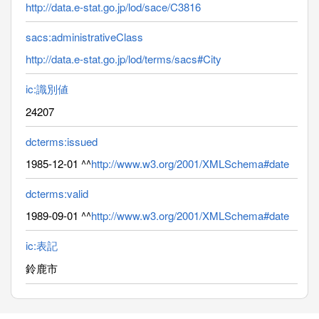
http://data.e-stat.go.jp/lod/sace/C3816
sacs:administrativeClass
http://data.e-stat.go.jp/lod/terms/sacs#City
ic:識別値
24207
dcterms:issued
1985-12-01 ^^
http://www.w3.org/2001/XMLSchema#date
dcterms:valid
1989-09-01 ^^
http://www.w3.org/2001/XMLSchema#date
ic:表記
鈴鹿市