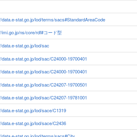
://data.e-stat.go.jp/lod/terms/sacs#StandardAreaCode
://imi.go.jp/ns/core/rdf#コード型
//data.e-stat.go.jp/lod/sac
://data.e-stat.go.jp/lod/sac/C24000-19700401
://data.e-stat.go.jp/lod/sac/C24000-19700401
://data.e-stat.go.jp/lod/sac/C24207-19700501
://data.e-stat.go.jp/lod/sac/C24207-19781001
://data.e-stat.go.jp/lod/sace/C1319
://data.e-stat.go.jp/lod/sace/C2436
://data.e-stat.go.jp/lod/terms/sacs#City