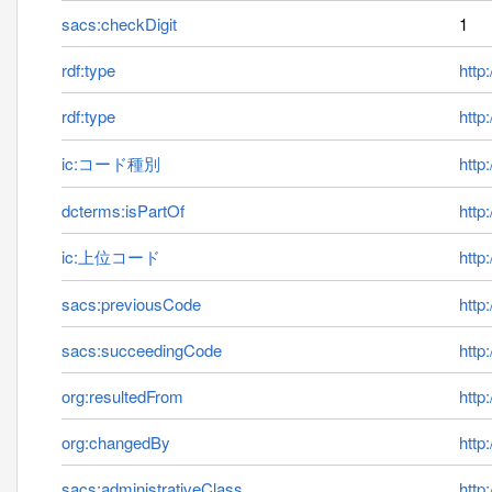
sacs:checkDigit
1
rdf:type
http
rdf:type
http
ic:コード種別
http:
dcterms:isPartOf
http
ic:上位コード
http
sacs:previousCode
http
sacs:succeedingCode
http
org:resultedFrom
http
org:changedBy
http
sacs:administrativeClass
http