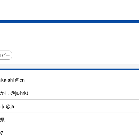
コピー
uka-shi @en
し @ja-hrkt
市 @ja
県
07