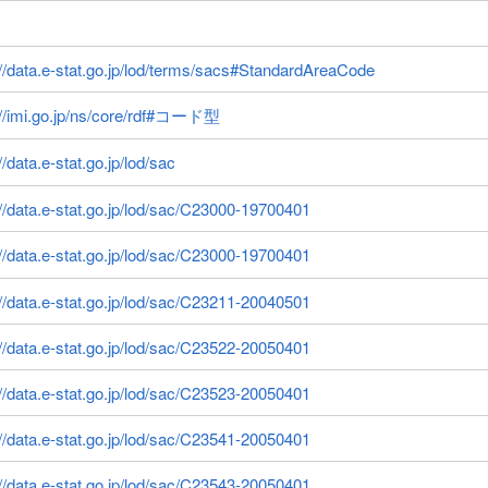
://data.e-stat.go.jp/lod/terms/sacs#StandardAreaCode
://imi.go.jp/ns/core/rdf#コード型
//data.e-stat.go.jp/lod/sac
://data.e-stat.go.jp/lod/sac/C23000-19700401
://data.e-stat.go.jp/lod/sac/C23000-19700401
://data.e-stat.go.jp/lod/sac/C23211-20040501
://data.e-stat.go.jp/lod/sac/C23522-20050401
://data.e-stat.go.jp/lod/sac/C23523-20050401
://data.e-stat.go.jp/lod/sac/C23541-20050401
://data.e-stat.go.jp/lod/sac/C23543-20050401