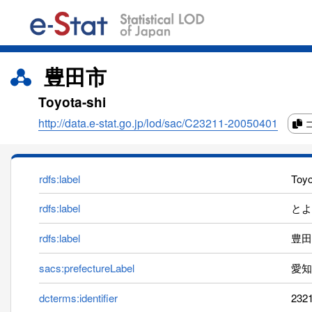
豊田市
Toyota-shi
http://data.e-stat.go.jp/lod/sac/C23211-20050401
rdfs:label
Toyo
rdfs:label
とよた
rdfs:label
豊田
sacs:prefectureLabel
愛知
dcterms:identifier
232