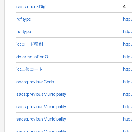
sacs:checkDigit
4
rdf:type
http
rdf:type
http
ic:コード種別
http:
dcterms:isPartOf
http
ic:上位コード
http
sacs:previousCode
http
sacs:previousMunicipality
http
sacs:previousMunicipality
http
sacs:previousMunicipality
http
sacs:previousMunicipality
http