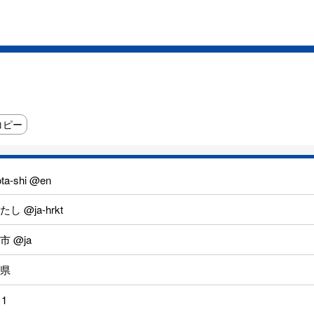
コピー
ta-shi @en
し @ja-hrkt
市 @ja
県
11