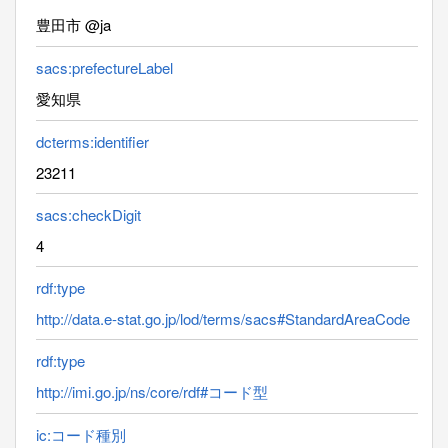
豊田市 @ja
sacs:prefectureLabel
愛知県
dcterms:identifier
23211
sacs:checkDigit
4
rdf:type
http://data.e-stat.go.jp/lod/terms/sacs#StandardAreaCode
rdf:type
http://imi.go.jp/ns/core/rdf#コード型
ic:コード種別