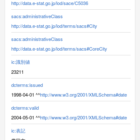
http://data.e-stat.go.jp/lod/sace/C5036
sacs:administrativeClass
http://data.e-stat.go.jp/lod/terms/sacs#City
sacs:administrativeClass
http://data.e-stat.go.jp/lod/terms/sacs#CoreCity
ic:識別値
23211
dcterms:issued
1998-04-01 ^^
http://www.w3.org/2001/XMLSchema#date
dcterms:valid
2004-05-01 ^^
http://www.w3.org/2001/XMLSchema#date
ic:表記