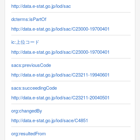
http://data.e-stat.go.jp/lod/sac
dcterms:isPartOf
http://data.e-stat.go.jp/lod/sac/C23000-19700401
ic:上位コード
http://data.e-stat.go.jp/lod/sac/C23000-19700401
sacs:previousCode
http://data.e-stat.go.jp/lod/sac/C23211-19940601
sacs:succeedingCode
http://data.e-stat.go.jp/lod/sac/C23211-20040501
org:changedBy
http://data.e-stat.go.jp/lod/sace/C4851
org:resultedFrom