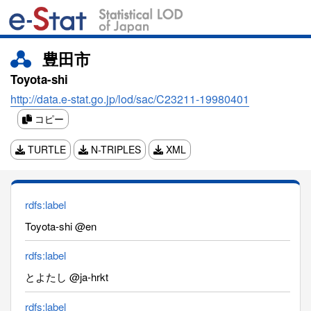
豊田市
Toyota-shi
http://data.e-stat.go.jp/lod/sac/C23211-19980401
コピー
TURTLE
N-TRIPLES
XML
rdfs:label
Toyota-shi @en
rdfs:label
とよたし @ja-hrkt
rdfs:label