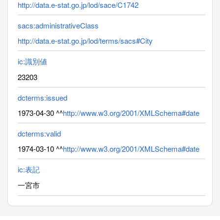
http://data.e-stat.go.jp/lod/sace/C1742
sacs:administrativeClass
http://data.e-stat.go.jp/lod/terms/sacs#City
ic:識別値
23203
dcterms:issued
1973-04-30 ^^
http://www.w3.org/2001/XMLSchema#date
dcterms:valid
1974-03-10 ^^
http://www.w3.org/2001/XMLSchema#date
ic:表記
一宮市