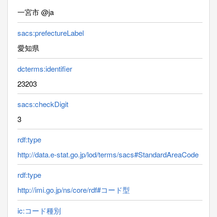
一宮市 @ja
sacs:prefectureLabel
愛知県
dcterms:identifier
23203
sacs:checkDigit
3
rdf:type
http://data.e-stat.go.jp/lod/terms/sacs#StandardAreaCode
rdf:type
http://imi.go.jp/ns/core/rdf#コード型
ic:コード種別