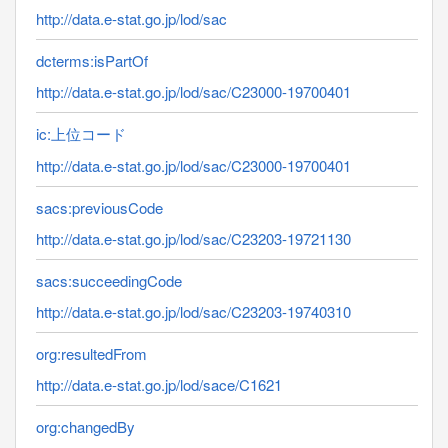
http://data.e-stat.go.jp/lod/sac
dcterms:isPartOf
http://data.e-stat.go.jp/lod/sac/C23000-19700401
ic:上位コード
http://data.e-stat.go.jp/lod/sac/C23000-19700401
sacs:previousCode
http://data.e-stat.go.jp/lod/sac/C23203-19721130
sacs:succeedingCode
http://data.e-stat.go.jp/lod/sac/C23203-19740310
org:resultedFrom
http://data.e-stat.go.jp/lod/sace/C1621
org:changedBy