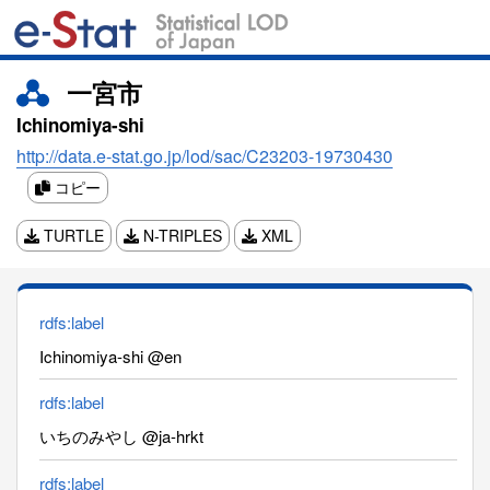
一宮市
Ichinomiya-shi
http://data.e-stat.go.jp/lod/sac/C23203-19730430
コピー
TURTLE
N-TRIPLES
XML
rdfs:label
Ichinomiya-shi @en
rdfs:label
いちのみやし @ja-hrkt
rdfs:label