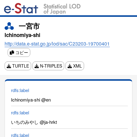
一宮市
Ichinomiya-shi
http://data.e-stat.go.jp/lod/sac/C23203-19700401
コピー
TURTLE
N-TRIPLES
XML
rdfs:label
Ichinomiya-shi @en
rdfs:label
いちのみやし @ja-hrkt
rdfs:label