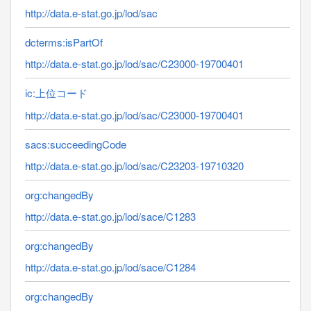
http://data.e-stat.go.jp/lod/sac
dcterms:isPartOf
http://data.e-stat.go.jp/lod/sac/C23000-19700401
ic:上位コード
http://data.e-stat.go.jp/lod/sac/C23000-19700401
sacs:succeedingCode
http://data.e-stat.go.jp/lod/sac/C23203-19710320
org:changedBy
http://data.e-stat.go.jp/lod/sace/C1283
org:changedBy
http://data.e-stat.go.jp/lod/sace/C1284
org:changedBy