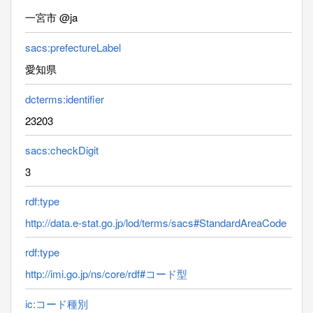
一宮市 @ja
sacs:prefectureLabel
愛知県
dcterms:identifier
23203
sacs:checkDigit
3
rdf:type
http://data.e-stat.go.jp/lod/terms/sacs#StandardAreaCode
rdf:type
http://imi.go.jp/ns/core/rdf#コード型
ic:コード種別