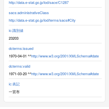
http://data.e-stat.go.jp/lod/sace/C1287
sacs:administrativeClass
http://data.e-stat.go.jp/lod/terms/sacs#City
ic:識別値
23203
dcterms:issued
1970-04-01 ^^
http://www.w3.org/2001/XMLSchema#date
dcterms:valid
1971-03-20 ^^
http://www.w3.org/2001/XMLSchema#date
ic:表記
一宮市