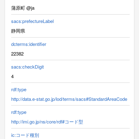
蒲原町 @ja
sacs:prefectureLabel
静岡県
dcterms:identifier
22382
sacs:checkDigit
4
rdf:type
http://data.e-stat.go.jp/lod/terms/sacs#StandardAreaCode
rdf:type
http://imi.go.jp/ns/core/rdf#コード型
ic:コード種別