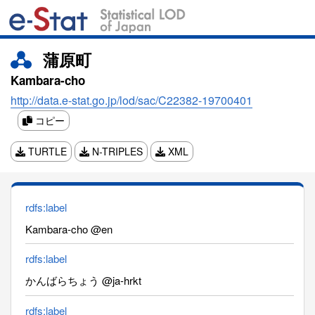
蒲原町
Kambara-cho
http://data.e-stat.go.jp/lod/sac/C22382-19700401
コピー
TURTLE
N-TRIPLES
XML
rdfs:label
Kambara-cho @en
rdfs:label
かんばらちょう @ja-hrkt
rdfs:label