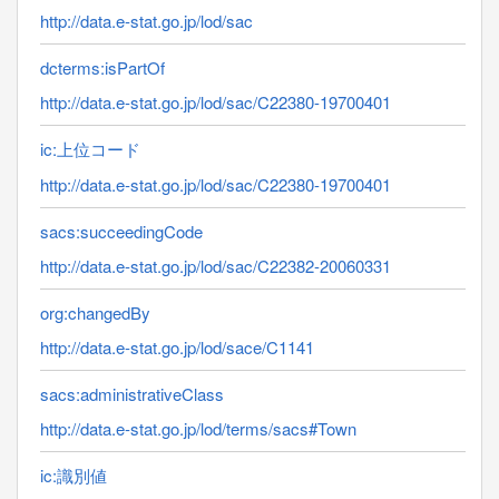
http://data.e-stat.go.jp/lod/sac
dcterms:isPartOf
http://data.e-stat.go.jp/lod/sac/C22380-19700401
ic:上位コード
http://data.e-stat.go.jp/lod/sac/C22380-19700401
sacs:succeedingCode
http://data.e-stat.go.jp/lod/sac/C22382-20060331
org:changedBy
http://data.e-stat.go.jp/lod/sace/C1141
sacs:administrativeClass
http://data.e-stat.go.jp/lod/terms/sacs#Town
ic:識別値