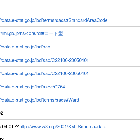
://data.e-stat.go.jp/lod/terms/sacs#StandardAreaCode
://imi.go.jp/ns/core/rdf#コード型
//data.e-stat.go.jp/lod/sac
://data.e-stat.go.jp/lod/sac/C22100-20050401
://data.e-stat.go.jp/lod/sac/C22100-20050401
://data.e-stat.go.jp/lod/sace/C764
://data.e-stat.go.jp/lod/terms/sacs#Ward
02
-04-01 ^^
http://www.w3.org/2001/XMLSchema#date
区