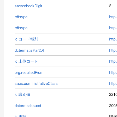
sacs:checkDigit
3
rdf:type
http
rdf:type
http
ic:コード種別
http:
dcterms:isPartOf
http
ic:上位コード
http
org:resultedFrom
http
sacs:administrativeClass
http
ic:識別値
221
dcterms:issued
2005
ic:表記
駿河