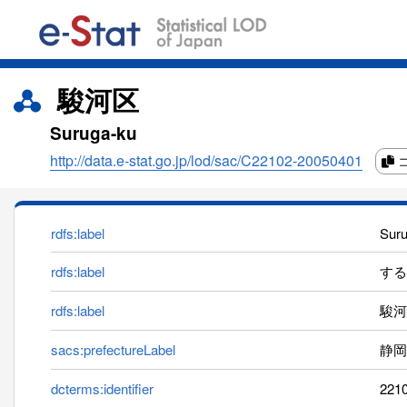
駿河区
Suruga-ku
http://data.e-stat.go.jp/lod/sac/C22102-20050401
rdfs:label
Sur
rdfs:label
するが
rdfs:label
駿河
sacs:prefectureLabel
静岡
dcterms:identifier
221