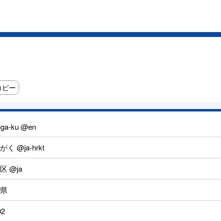
コピー
uga-ku @en
く @ja-hrkt
区 @ja
県
02