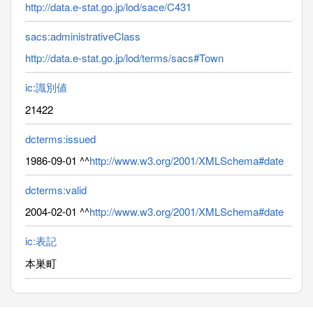
http://data.e-stat.go.jp/lod/sace/C431
sacs:administrativeClass
http://data.e-stat.go.jp/lod/terms/sacs#Town
ic:識別値
21422
dcterms:issued
1986-09-01 ^^
http://www.w3.org/2001/XMLSchema#date
dcterms:valid
2004-02-01 ^^
http://www.w3.org/2001/XMLSchema#date
ic:表記
本巣町