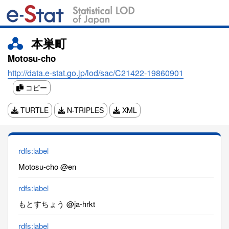
本巣町
Motosu-cho
http://data.e-stat.go.jp/lod/sac/C21422-19860901
コピー
TURTLE
N-TRIPLES
XML
rdfs:label
Motosu-cho @en
rdfs:label
もとすちょう @ja-hrkt
rdfs:label