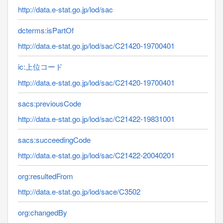
http://data.e-stat.go.jp/lod/sac
dcterms:isPartOf
http://data.e-stat.go.jp/lod/sac/C21420-19700401
ic:上位コード
http://data.e-stat.go.jp/lod/sac/C21420-19700401
sacs:previousCode
http://data.e-stat.go.jp/lod/sac/C21422-19831001
sacs:succeedingCode
http://data.e-stat.go.jp/lod/sac/C21422-20040201
org:resultedFrom
http://data.e-stat.go.jp/lod/sace/C3502
org:changedBy