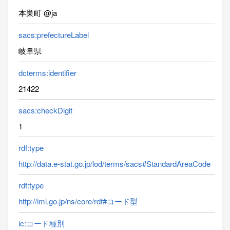
本巣町 @ja
sacs:prefectureLabel
岐阜県
dcterms:identifier
21422
sacs:checkDigit
1
rdf:type
http://data.e-stat.go.jp/lod/terms/sacs#StandardAreaCode
rdf:type
http://imi.go.jp/ns/core/rdf#コード型
ic:コード種別