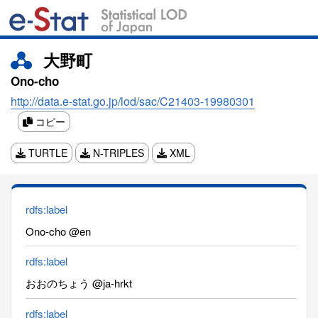
大野町
Ono-cho
http://data.e-stat.go.jp/lod/sac/C21403-19980301
コピー
TURTLE
N-TRIPLES
XML
rdfs:label
Ono-cho @en
rdfs:label
おおのちょう @ja-hrkt
rdfs:label