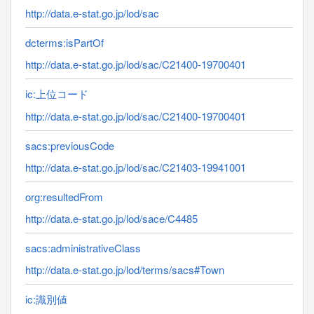
http://data.e-stat.go.jp/lod/sac
dcterms:isPartOf
http://data.e-stat.go.jp/lod/sac/C21400-19700401
ic:上位コード
http://data.e-stat.go.jp/lod/sac/C21400-19700401
sacs:previousCode
http://data.e-stat.go.jp/lod/sac/C21403-19941001
org:resultedFrom
http://data.e-stat.go.jp/lod/sace/C4485
sacs:administrativeClass
http://data.e-stat.go.jp/lod/terms/sacs#Town
ic:識別値