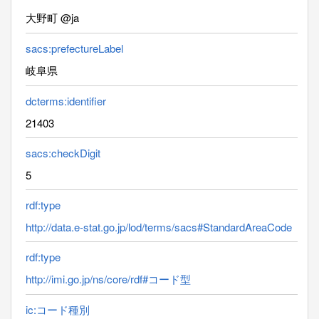
大野町 @ja
sacs:prefectureLabel
岐阜県
dcterms:identifier
21403
sacs:checkDigit
5
rdf:type
http://data.e-stat.go.jp/lod/terms/sacs#StandardAreaCode
rdf:type
http://imi.go.jp/ns/core/rdf#コード型
ic:コード種別