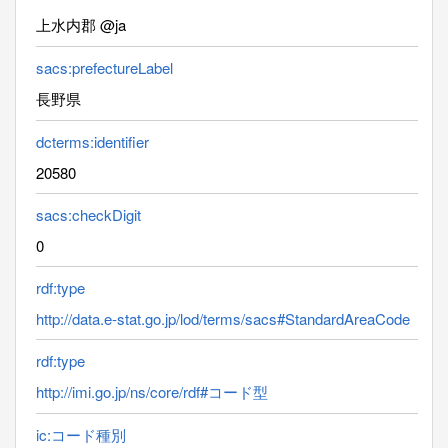
上水内郡 @ja
sacs:prefectureLabel
長野県
dcterms:identifier
20580
sacs:checkDigit
0
rdf:type
http://data.e-stat.go.jp/lod/terms/sacs#StandardAreaCode
rdf:type
http://imi.go.jp/ns/core/rdf#コード型
ic:コード種別