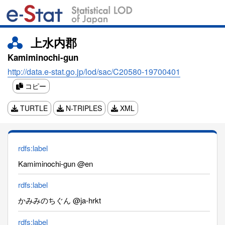
上水内郡
Kamiminochi-gun
http://data.e-stat.go.jp/lod/sac/C20580-19700401
コピー
TURTLE
N-TRIPLES
XML
rdfs:label
Kamiminochi-gun @en
rdfs:label
かみみのちぐん @ja-hrkt
rdfs:label