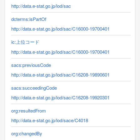
http://data.e-stat.go.jp/lod/sac
dcterms:isPartOf
http://data.e-stat.go.jp/lod/sac/C16000-19700401
ic:上位コード
http://data.e-stat.go.jp/lod/sac/C16000-19700401
sacs:previousCode
http://data.e-stat.go.jp/lod/sac/C16208-19890601
sacs:succeedingCode
http://data.e-stat.go.jp/lod/sac/C16208-19920301
org:resultedFrom
http://data.e-stat.go.jp/lod/sace/C4018
org:changedBy