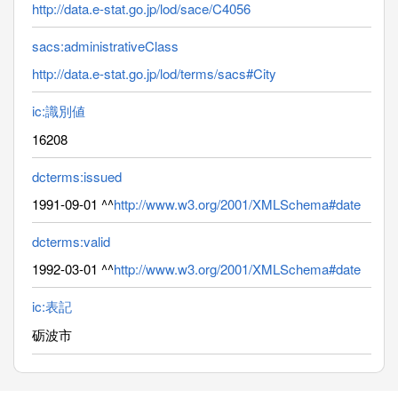
http://data.e-stat.go.jp/lod/sace/C4056
sacs:administrativeClass
http://data.e-stat.go.jp/lod/terms/sacs#City
ic:識別値
16208
dcterms:issued
1991-09-01 ^^
http://www.w3.org/2001/XMLSchema#date
dcterms:valid
1992-03-01 ^^
http://www.w3.org/2001/XMLSchema#date
ic:表記
砺波市