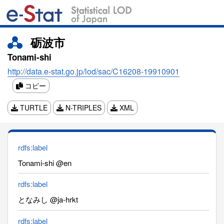
砺波市
Tonami-shi
http://data.e-stat.go.jp/lod/sac/C16208-19910901
コピー
TURTLE
N-TRIPLES
XML
rdfs:label
Tonami-shi @en
rdfs:label
となみし @ja-hrkt
rdfs:label