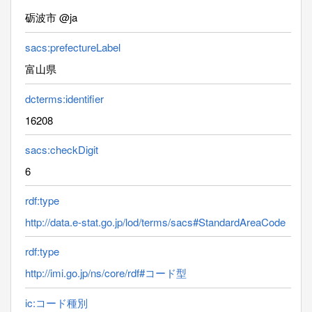
砺波市 @ja
sacs:prefectureLabel
富山県
dcterms:identifier
16208
sacs:checkDigit
6
rdf:type
http://data.e-stat.go.jp/lod/terms/sacs#StandardAreaCode
rdf:type
http://imi.go.jp/ns/core/rdf#コード型
ic:コード種別