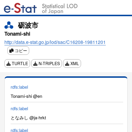
砺波市
Tonami-shi
http://data.e-stat.go.jp/lod/sac/C16208-19811201
コピー
TURTLE
N-TRIPLES
XML
rdfs:label
Tonami-shi @en
rdfs:label
となみし @ja-hrkt
rdfs:label