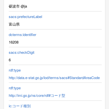
砺波市 @ja
sacs:prefectureLabel
富山県
dcterms:identifier
16208
sacs:checkDigit
6
rdf:type
http://data.e-stat.go.jp/lod/terms/sacs#StandardAreaCode
rdf:type
http://imi.go.jp/ns/core/rdf#コード型
ic:コード種別