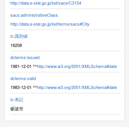
http://data.e-stat.go.jp/lod/sace/C3154
sacs:administrativeClass
http://data.e-stat.go.jp/lod/terms/sacs#City
ic:識別値
16208
dcterms:issued
1981-12-01 ^^
http://www.w3.org/2001/XMLSchema#date
dcterms:valid
1983-12-01 ^^
http://www.w3.org/2001/XMLSchema#date
ic:表記
砺波市