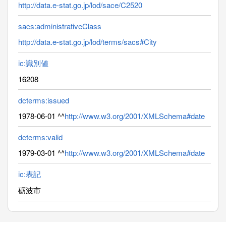
http://data.e-stat.go.jp/lod/sace/C2520
sacs:administrativeClass
http://data.e-stat.go.jp/lod/terms/sacs#City
ic:識別値
16208
dcterms:issued
1978-06-01 ^^
http://www.w3.org/2001/XMLSchema#date
dcterms:valid
1979-03-01 ^^
http://www.w3.org/2001/XMLSchema#date
ic:表記
砺波市