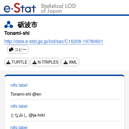
砺波市
Tonami-shi
http://data.e-stat.go.jp/lod/sac/C16208-19780601
コピー
TURTLE
N-TRIPLES
XML
rdfs:label
Tonami-shi @en
rdfs:label
となみし @ja-hrkt
rdfs:label