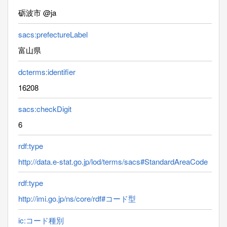
砺波市 @ja
sacs:prefectureLabel
富山県
dcterms:identifier
16208
sacs:checkDigit
6
rdf:type
http://data.e-stat.go.jp/lod/terms/sacs#StandardAreaCode
rdf:type
http://imi.go.jp/ns/core/rdf#コード型
ic:コード種別