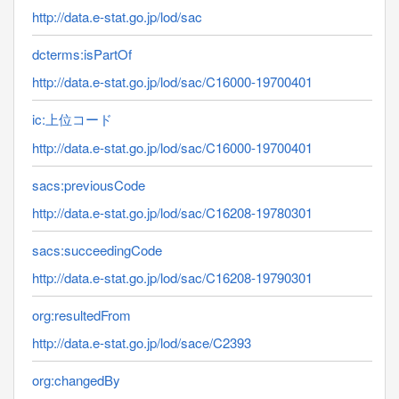
http://data.e-stat.go.jp/lod/sac
dcterms:isPartOf
http://data.e-stat.go.jp/lod/sac/C16000-19700401
ic:上位コード
http://data.e-stat.go.jp/lod/sac/C16000-19700401
sacs:previousCode
http://data.e-stat.go.jp/lod/sac/C16208-19780301
sacs:succeedingCode
http://data.e-stat.go.jp/lod/sac/C16208-19790301
org:resultedFrom
http://data.e-stat.go.jp/lod/sace/C2393
org:changedBy