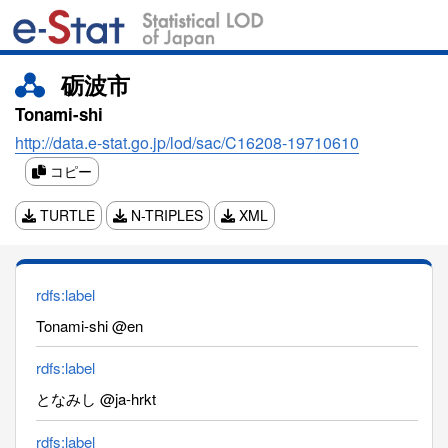
砺波市
Tonami-shi
http://data.e-stat.go.jp/lod/sac/C16208-19710610
コピー
TURTLE
N-TRIPLES
XML
rdfs:label
Tonami-shi @en
rdfs:label
となみし @ja-hrkt
rdfs:label