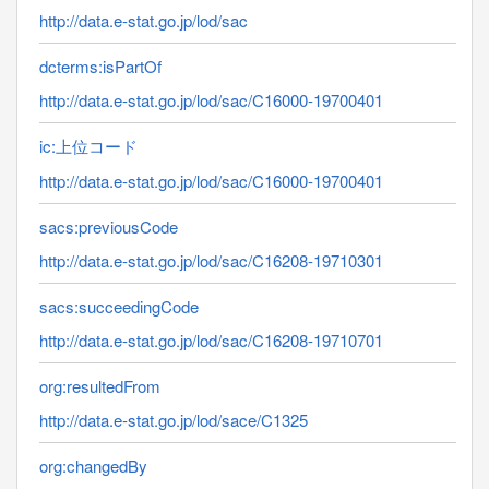
http://data.e-stat.go.jp/lod/sac
dcterms:isPartOf
http://data.e-stat.go.jp/lod/sac/C16000-19700401
ic:上位コード
http://data.e-stat.go.jp/lod/sac/C16000-19700401
sacs:previousCode
http://data.e-stat.go.jp/lod/sac/C16208-19710301
sacs:succeedingCode
http://data.e-stat.go.jp/lod/sac/C16208-19710701
org:resultedFrom
http://data.e-stat.go.jp/lod/sace/C1325
org:changedBy