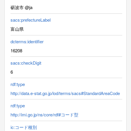
砺波市 @ja
sacs:prefectureLabel
富山県
dcterms:identifier
16208
sacs:checkDigit
6
rdf:type
http://data.e-stat.go.jp/lod/terms/sacs#StandardAreaCode
rdf:type
http://imi.go.jp/ns/core/rdf#コード型
ic:コード種別