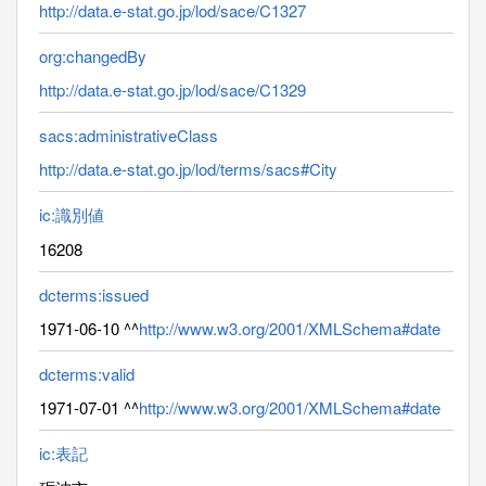
http://data.e-stat.go.jp/lod/sace/C1327
org:changedBy
http://data.e-stat.go.jp/lod/sace/C1329
sacs:administrativeClass
http://data.e-stat.go.jp/lod/terms/sacs#City
ic:識別値
16208
dcterms:issued
1971-06-10 ^^
http://www.w3.org/2001/XMLSchema#date
dcterms:valid
1971-07-01 ^^
http://www.w3.org/2001/XMLSchema#date
ic:表記