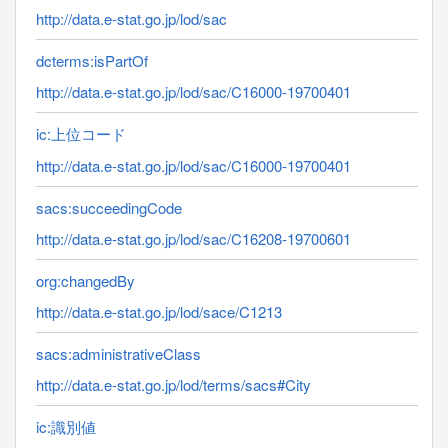
http://data.e-stat.go.jp/lod/sac
dcterms:isPartOf
http://data.e-stat.go.jp/lod/sac/C16000-19700401
ic:上位コード
http://data.e-stat.go.jp/lod/sac/C16000-19700401
sacs:succeedingCode
http://data.e-stat.go.jp/lod/sac/C16208-19700601
org:changedBy
http://data.e-stat.go.jp/lod/sace/C1213
sacs:administrativeClass
http://data.e-stat.go.jp/lod/terms/sacs#City
ic:識別値