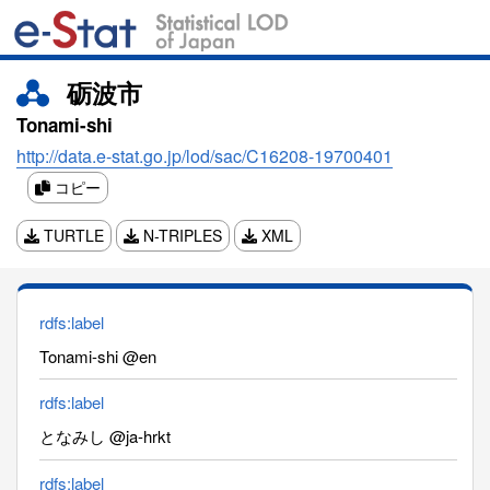
砺波市
Tonami-shi
http://data.e-stat.go.jp/lod/sac/C16208-19700401
コピー
TURTLE
N-TRIPLES
XML
rdfs:label
Tonami-shi @en
rdfs:label
となみし @ja-hrkt
rdfs:label