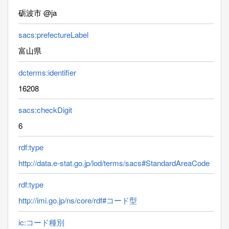
砺波市 @ja
sacs:prefectureLabel
富山県
dcterms:identifier
16208
sacs:checkDigit
6
rdf:type
http://data.e-stat.go.jp/lod/terms/sacs#StandardAreaCode
rdf:type
http://imi.go.jp/ns/core/rdf#コード型
ic:コード種別