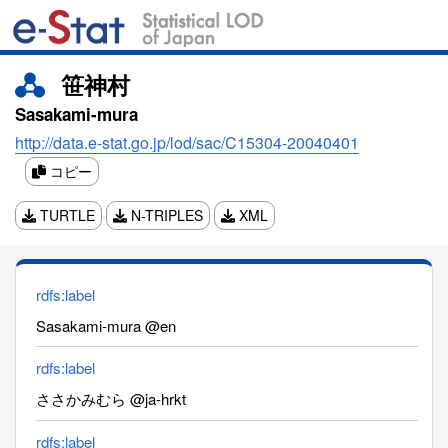
笹神村
Sasakami-mura
http://data.e-stat.go.jp/lod/sac/C15304-20040401
コピー
TURTLE
N-TRIPLES
XML
rdfs:label
Sasakami-mura @en
rdfs:label
ささかみむら @ja-hrkt
rdfs:label