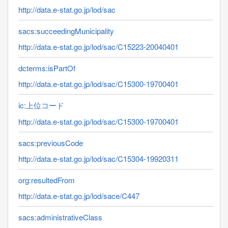
http://data.e-stat.go.jp/lod/sac
sacs:succeedingMunicipality
http://data.e-stat.go.jp/lod/sac/C15223-20040401
dcterms:isPartOf
http://data.e-stat.go.jp/lod/sac/C15300-19700401
ic:上位コード
http://data.e-stat.go.jp/lod/sac/C15300-19700401
sacs:previousCode
http://data.e-stat.go.jp/lod/sac/C15304-19920311
org:resultedFrom
http://data.e-stat.go.jp/lod/sace/C447
sacs:administrativeClass