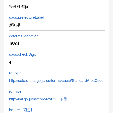
笹神村 @ja
sacs:prefectureLabel
新潟県
dcterms:identifier
15304
sacs:checkDigit
4
rdf:type
http://data.e-stat.go.jp/lod/terms/sacs#StandardAreaCode
rdf:type
http://imi.go.jp/ns/core/rdf#コード型
ic:コード種別