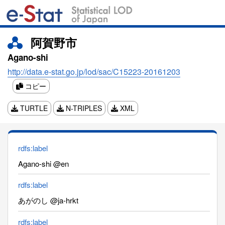
阿賀野市
Agano-shi
http://data.e-stat.go.jp/lod/sac/C15223-20161203
コピー
TURTLE
N-TRIPLES
XML
rdfs:label
Agano-shi @en
rdfs:label
あがのし @ja-hrkt
rdfs:label