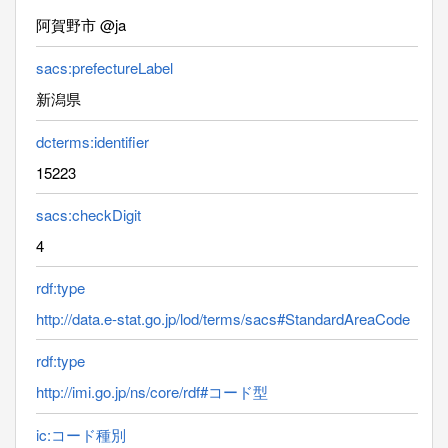
阿賀野市 @ja
sacs:prefectureLabel
新潟県
dcterms:identifier
15223
sacs:checkDigit
4
rdf:type
http://data.e-stat.go.jp/lod/terms/sacs#StandardAreaCode
rdf:type
http://imi.go.jp/ns/core/rdf#コード型
ic:コード種別