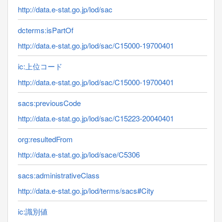
http://data.e-stat.go.jp/lod/sac
dcterms:isPartOf
http://data.e-stat.go.jp/lod/sac/C15000-19700401
ic:上位コード
http://data.e-stat.go.jp/lod/sac/C15000-19700401
sacs:previousCode
http://data.e-stat.go.jp/lod/sac/C15223-20040401
org:resultedFrom
http://data.e-stat.go.jp/lod/sace/C5306
sacs:administrativeClass
http://data.e-stat.go.jp/lod/terms/sacs#City
ic:識別値