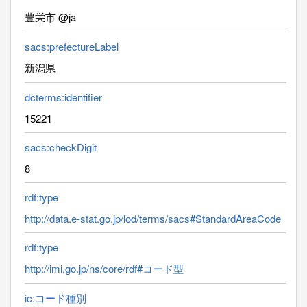
豊栄市 @ja
sacs:prefectureLabel
新潟県
dcterms:identifier
15221
sacs:checkDigit
8
rdf:type
http://data.e-stat.go.jp/lod/terms/sacs#StandardAreaCode
rdf:type
http://imi.go.jp/ns/core/rdf#コード型
ic:コード種別