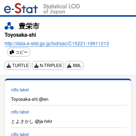
豊栄市
Toyosaka-shi
http://data.e-stat.go.jp/lod/sac/C15221-19911213
コピー
TURTLE
N-TRIPLES
XML
rdfs:label
Toyosaka-shi @en
rdfs:label
とよさかし @ja-hrkt
rdfs:label