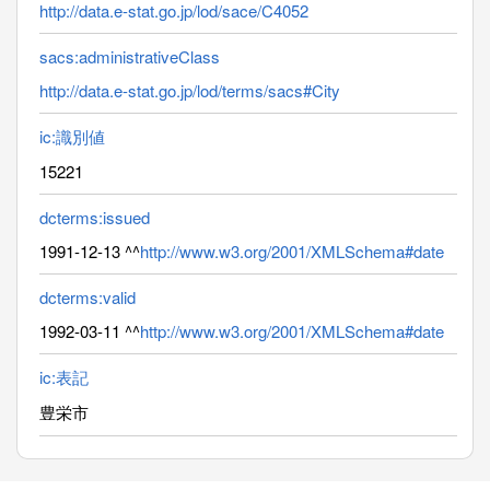
http://data.e-stat.go.jp/lod/sace/C4052
sacs:administrativeClass
http://data.e-stat.go.jp/lod/terms/sacs#City
ic:識別値
15221
dcterms:issued
1991-12-13 ^^
http://www.w3.org/2001/XMLSchema#date
dcterms:valid
1992-03-11 ^^
http://www.w3.org/2001/XMLSchema#date
ic:表記
豊栄市