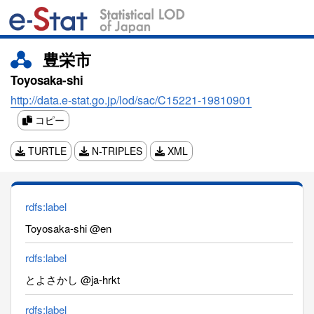
豊栄市
Toyosaka-shi
http://data.e-stat.go.jp/lod/sac/C15221-19810901
コピー
TURTLE
N-TRIPLES
XML
rdfs:label
Toyosaka-shi @en
rdfs:label
とよさかし @ja-hrkt
rdfs:label