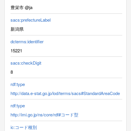
豊栄市 @ja
sacs:prefectureLabel
新潟県
dcterms:identifier
15221
sacs:checkDigit
8
rdf:type
http://data.e-stat.go.jp/lod/terms/sacs#StandardAreaCode
rdf:type
http://imi.go.jp/ns/core/rdf#コード型
ic:コード種別