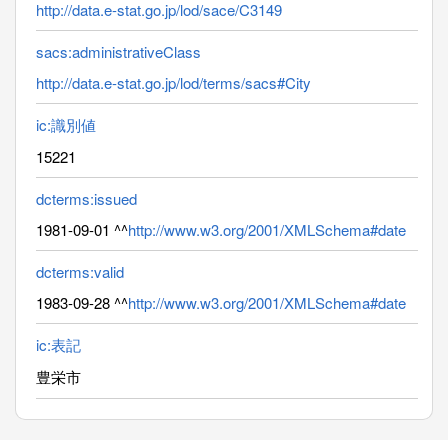
http://data.e-stat.go.jp/lod/sace/C3149
sacs:administrativeClass
http://data.e-stat.go.jp/lod/terms/sacs#City
ic:識別値
15221
dcterms:issued
1981-09-01 ^^
http://www.w3.org/2001/XMLSchema#date
dcterms:valid
1983-09-28 ^^
http://www.w3.org/2001/XMLSchema#date
ic:表記
豊栄市