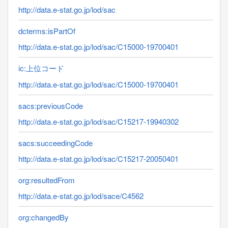
http://data.e-stat.go.jp/lod/sac
dcterms:isPartOf
http://data.e-stat.go.jp/lod/sac/C15000-19700401
ic:上位コード
http://data.e-stat.go.jp/lod/sac/C15000-19700401
sacs:previousCode
http://data.e-stat.go.jp/lod/sac/C15217-19940302
sacs:succeedingCode
http://data.e-stat.go.jp/lod/sac/C15217-20050401
org:resultedFrom
http://data.e-stat.go.jp/lod/sace/C4562
org:changedBy