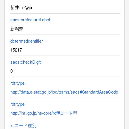
新井市 @ja
sacs:prefectureLabel
新潟県
dcterms:identifier
15217
sacs:checkDigit
0
rdf:type
http://data.e-stat.go.jp/lod/terms/sacs#StandardAreaCode
rdf:type
http://imi.go.jp/ns/core/rdf#コード型
ic:コード種別