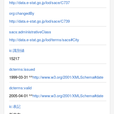
http://data.e-stat.go.jp/lod/sace/C737
org:changedBy
http://data.e-stat.go.jp/lod/sace/C739
sacs:administrativeClass
http://data.e-stat.go.jp/lod/terms/sacs#City
ic:識別値
15217
dcterms:issued
1999-03-31 ^^
http://www.w3.org/2001/XMLSchema#date
dcterms:valid
2005-04-01 ^^
http://www.w3.org/2001/XMLSchema#date
ic:表記