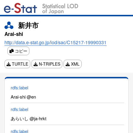
新井市
Arai-shi
http://data.e-stat.go.jp/lod/sac/C15217-19990331
コピー
TURTLE
N-TRIPLES
XML
rdfs:label
Arai-shi @en
rdfs:label
あらいし @ja-hrkt
rdfs:label