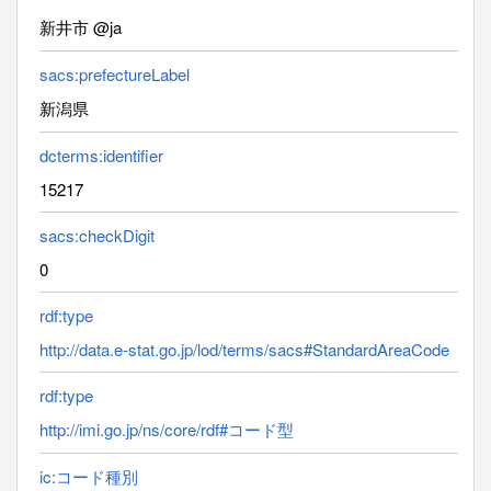
新井市 @ja
sacs:prefectureLabel
新潟県
dcterms:identifier
15217
sacs:checkDigit
0
rdf:type
http://data.e-stat.go.jp/lod/terms/sacs#StandardAreaCode
rdf:type
http://imi.go.jp/ns/core/rdf#コード型
ic:コード種別