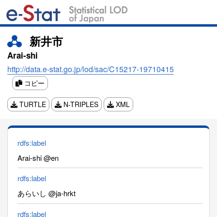
新井市
Arai-shi
http://data.e-stat.go.jp/lod/sac/C15217-19710415
コピー
TURTLE
N-TRIPLES
XML
rdfs:label
Arai-shi @en
rdfs:label
あらいし @ja-hrkt
rdfs:label