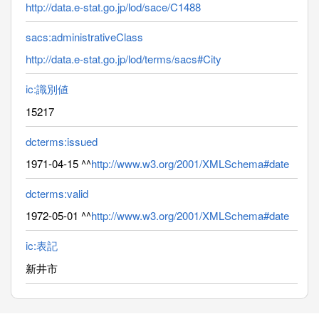
http://data.e-stat.go.jp/lod/sace/C1488
sacs:administrativeClass
http://data.e-stat.go.jp/lod/terms/sacs#City
ic:識別値
15217
dcterms:issued
1971-04-15 ^^
http://www.w3.org/2001/XMLSchema#date
dcterms:valid
1972-05-01 ^^
http://www.w3.org/2001/XMLSchema#date
ic:表記
新井市