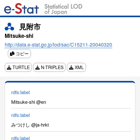
見附市
Mitsuke-shi
http://data.e-stat.go.jp/lod/sac/C15211-20040320
コピー
TURTLE
N-TRIPLES
XML
rdfs:label
Mitsuke-shi @en
rdfs:label
みつけし @ja-hrkt
rdfs:label