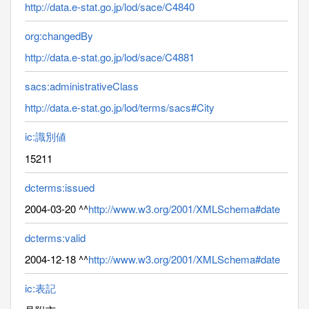
http://data.e-stat.go.jp/lod/sace/C4840
org:changedBy
http://data.e-stat.go.jp/lod/sace/C4881
sacs:administrativeClass
http://data.e-stat.go.jp/lod/terms/sacs#City
ic:識別値
15211
dcterms:issued
2004-03-20 ^^
http://www.w3.org/2001/XMLSchema#date
dcterms:valid
2004-12-18 ^^
http://www.w3.org/2001/XMLSchema#date
ic:表記