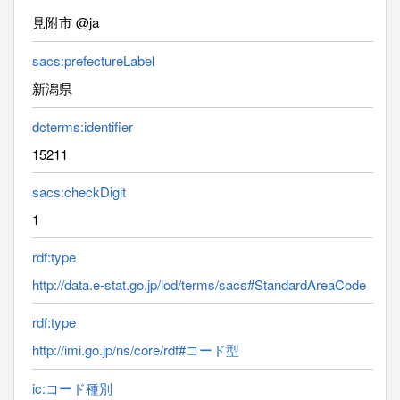
見附市 @ja
sacs:prefectureLabel
新潟県
dcterms:identifier
15211
sacs:checkDigit
1
rdf:type
http://data.e-stat.go.jp/lod/terms/sacs#StandardAreaCode
rdf:type
http://imi.go.jp/ns/core/rdf#コード型
ic:コード種別