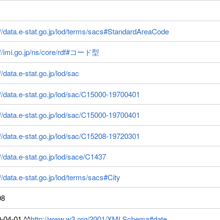
://data.e-stat.go.jp/lod/terms/sacs#StandardAreaCode
://imi.go.jp/ns/core/rdf#コード型
//data.e-stat.go.jp/lod/sac
://data.e-stat.go.jp/lod/sac/C15000-19700401
://data.e-stat.go.jp/lod/sac/C15000-19700401
://data.e-stat.go.jp/lod/sac/C15208-19720301
://data.e-stat.go.jp/lod/sace/C1437
://data.e-stat.go.jp/lod/terms/sacs#City
08
-04-01 ^^
http://www.w3.org/2001/XMLSchema#date