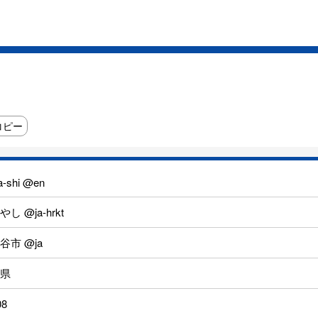
コピー
a-shi @en
し @ja-hrkt
谷市 @ja
県
08