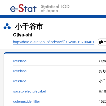
小千谷市
Ojiya-shi
http://data.e-stat.go.jp/lod/sac/C15208-19700401
rdfs:label
Ojiy
rdfs:label
おぢや
rdfs:label
小千
sacs:prefectureLabel
新潟
dcterms:identifier
152