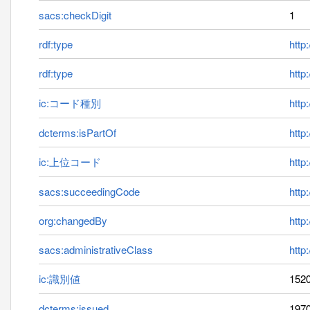
sacs:checkDigit
1
rdf:type
http
rdf:type
http
ic:コード種別
http:
dcterms:isPartOf
http
ic:上位コード
http
sacs:succeedingCode
http
org:changedBy
http
sacs:administrativeClass
http
ic:識別値
152
dcterms:issued
1970