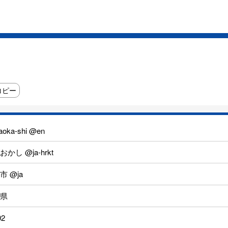
コピー
aoka-shi @en
かし @ja-hrkt
市 @ja
県
02