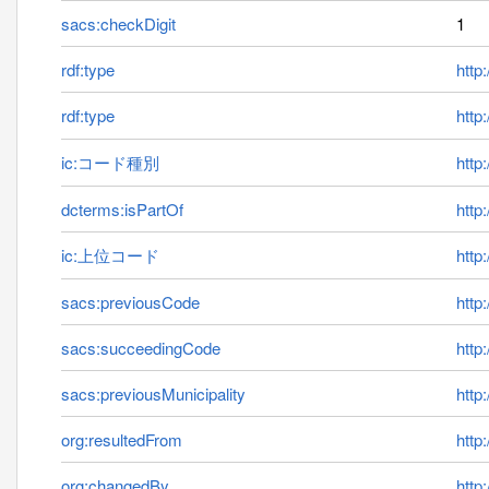
sacs:checkDigit
1
rdf:type
http
rdf:type
http
ic:コード種別
http:
dcterms:isPartOf
http
ic:上位コード
http
sacs:previousCode
http
sacs:succeedingCode
http
sacs:previousMunicipality
http
org:resultedFrom
http
org:changedBy
http