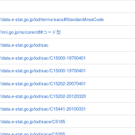
://data.e-stat.go.jp/lod/terms/sacs#StandardAreaCode
://imi.go.jp/ns/core/rdf#コード型
//data.e-stat.go.jp/lod/sac
://data.e-stat.go.jp/lod/sac/C15000-19700401
://data.e-stat.go.jp/lod/sac/C15000-19700401
://data.e-stat.go.jp/lod/sac/C15202-20070401
://data.e-stat.go.jp/lod/sac/C15202-20120320
://data.e-stat.go.jp/lod/sac/C15441-20100331
://data.e-stat.go.jp/lod/sace/C5185
://data.e-stat.go.jp/lod/sace/C5255