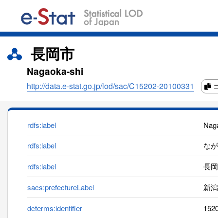
長岡市
Nagaoka-shi
http://data.e-stat.go.jp/lod/sac/C15202-20100331
rdfs:label
Nag
rdfs:label
ながお
rdfs:label
長岡
sacs:prefectureLabel
新潟
dcterms:identifier
152