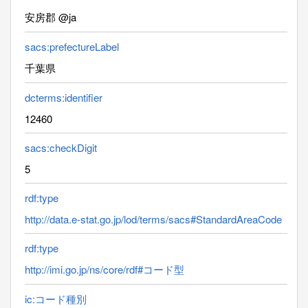
安房郡 @ja
sacs:prefectureLabel
千葉県
dcterms:identifier
12460
sacs:checkDigit
5
rdf:type
http://data.e-stat.go.jp/lod/terms/sacs#StandardAreaCode
rdf:type
http://imi.go.jp/ns/core/rdf#コード型
ic:コード種別