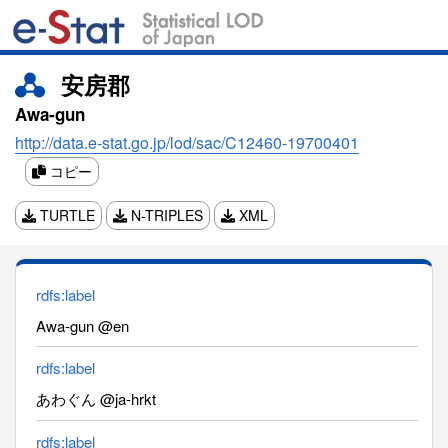
安房郡
Awa-gun
http://data.e-stat.go.jp/lod/sac/C12460-19700401
コピー
TURTLE
N-TRIPLES
XML
rdfs:label
Awa-gun @en
rdfs:label
あわぐん @ja-hrkt
rdfs:label